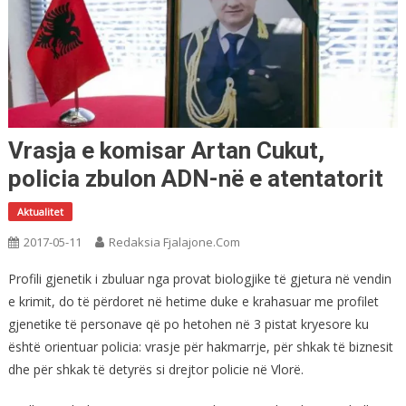
Vrasja e komisar Artan Cukut,
policia zbulon ADN-në e atentatorit
Aktualitet
2017-05-11
Redaksia Fjalajone.com
Profili gjenetik i zbuluar nga provat biologjike të gjetura në vendin
e krimit, do të përdoret në hetime duke e krahasuar me profilet
gjenetike të personave që po hetohen në 3 pistat kryesore ku
është orientuar policia: vrasje për hakmarrje, për shkak të biznesit
dhe për shkak të detyrës si drejtor policie në Vlorë.