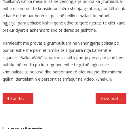
“BalkanWeb” ka mësuar se në vendngjarje policia ka grumbulluar
edhe një numër të konsiderueshëm shenja gishtash, por këto nuk
e kanë ndihmuar hetimin, pasi në hollin e pallatit ku ndodhi
ngjarja, para policisë kishin qenë edhe të tjerë njerëz, të cilët kanë
prekur dyert e ashensorit apo të derës së jashtme.
Paralelisht me provat e grumbulluara në vendngjarje policia po
punon edhe me pamjet filmike të siguruara nga kamerat e
sigurisë. “BalkanWeb” raporton se këto pamje përveçse janë bërë
publike në media po iu tregohen edhe të gjithë agjentëve
kriminalistë të policisë dhe personave të cilët vuajnë dënimin me
qëllim identifikimin e personit të shfaqur në video. /Shekulli/
Lëvizje
Konflikt për pronat, plagoset me sëpatë në bark 25-vjeçari
Kriza politike, Hahn deklaratë për qytetarët shqiptarë: Jemi përpjekur për të zgjidhur situatën…
te
postimet