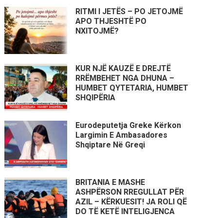
RITMI I JETËS – PO JETOJMË
APO THJESHTË PO
NXITOJMË?
KUR NJË KAUZË E DREJTË
RRËMBEHET NGA DHUNA –
HUMBET QYTETARIA, HUMBET
SHQIPËRIA
Eurodeputetja Greke Kërkon
Largimin E Ambasadores
Shqiptare Në Greqi
BRITANIA E MASHE
ASHPËRSON RREGULLAT PËR
AZIL – KËRKUESIT! JA ROLI QË
DO TË KETË INTELIGJENCA