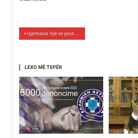
Lëvizje
Gjermania: Një në pesë kërcënohet me varfëri ose përjashtim social
te
postimet
LEXO MË TEPËR