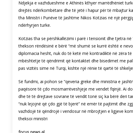
Ndjekja e vazhdueshme e Athinës kthyer marrëdhëniet tur
drejtës ndërkombëtare dhe të jetë i hapur për të mbajtur ka
tha Ministri i Punëve të Jashtme Nikos Kotzias në një përgj
ndërhyrjen turke.
Kotzias tha se përshkallëzimi i parë i tensionit dhe tjetra në
thekson rëndësinë e bërë “më shumë se kurrë është e nevoj
diplomacia hesht, nuk do të ketë më kontradiktë në zëra të 
mbështetje të qëndrimit që kontaktet dhe bisedimet me palë
pas vizitës sime në Turqi, kishte një rënie të qartë të shkelj
Së fundmi, ai pohon se “qeveria greke dhe ministria e jashtm
paqësore të çdo mosmarrëveshjeje me vendet fqinjë. Ai do 
dhe të të drejtave sovrane të vendit tonë siç ka bërë deri t
“nuk lejojnë që çdo gjë të bjerë” në emër të pajtimit dhe 
vazhdojë të qëndrojë i vendosur në mbrojtjen e ligjeve kombë
theksoi ministri
focus news.al