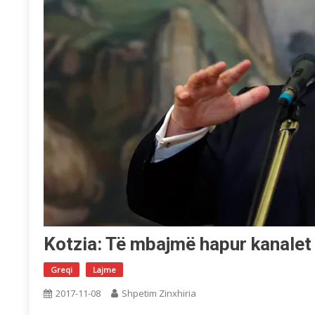
Kotzia: Të mbajmë hapur kanalet
Greqi
Lajme
2017-11-08
Shpetim Zinxhiria