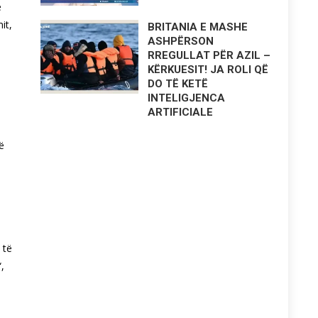
ë
it,
BRITANIA E MASHE
ASHPËRSON
RREGULLAT PËR AZIL –
KËRKUESIT! JA ROLI QË
DO TË KETË
INTELIGJENCA
ARTIFICIALE
ë
e
 të
,