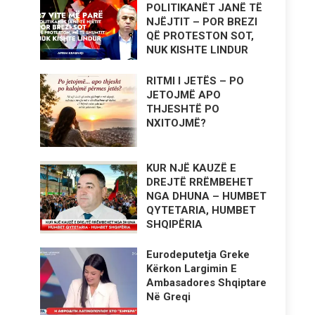
POLITIKANËT JANË TË
NJËJTIT – POR BREZI
QË PROTESTON SOT,
NUK KISHTE LINDUR
RITMI I JETËS – PO
JETOJMË APO
THJESHTË PO
NXITOJMË?
KUR NJË KAUZË E
DREJTË RRËMBEHET
NGA DHUNA – HUMBET
QYTETARIA, HUMBET
SHQIPËRIA
Eurodeputetja Greke
Kërkon Largimin E
Ambasadores Shqiptare
Në Greqi