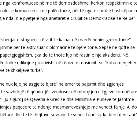
ke nga konfrontuese në me të domosdoshme, kërkon respektimin e t
nalet e komunikimit me palën turke, për të ngritur urat e bashkëpunim
igje ndaj një pyetjeje nga anëtarët e Grupit të Demokracisë së Re për
 “shenjat e stagnimit të vitit të kaluar në marrëdhëniet greko-turke”,
shme për të aktivizuar diplomacinë të bjerë tone. Sepse në qoftë se
papërgjegjshëm, çka do të thotë kjo në rastin e një aksidenti. Në
n turke ndikojnë pozitivisht në rënien e tensionit, se “koha menjëher
eve të shkeljeve turke”.
e nuk lejojnë asgjë të bjerë” në emër të pajtimit dhe zgjidhjes
të vazhdojë të qëndrojë i vendosur në mbrojtjen e ligjeve kombëtar
ani .Ju siguroj se Qeveria e Greqisë dhe Ministria e Punëve të Jashtme
zgjidhjes paqësore të ndonjë mosmarrëveshjeje me vendet fqinjë. Ai do
tare dhe të të drejtave sovrane të vendit tonë siç ka bërë deri tani “