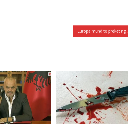
Europa mund të preket nga rënia e një stacioni 