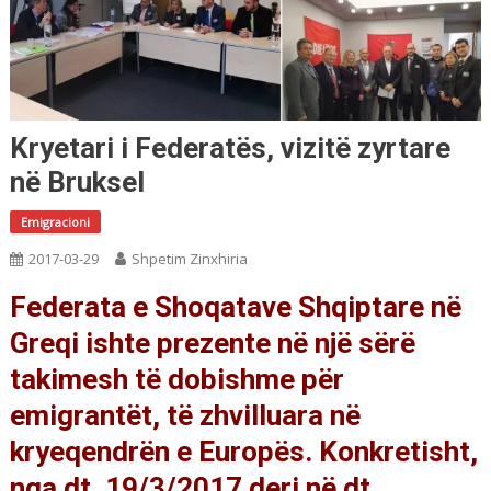
Kryetari i Federatës, vizitë zyrtare
në Bruksel
Emigracioni
2017-03-29
Shpetim Zinxhiria
Federata e Shoqatave Shqiptare në
Greqi ishte prezente në një sërë
takimesh të dobishme për
emigrantët, të zhvilluara në
kryeqendrën e Europës. Konkretisht,
nga dt. 19/3/2017 deri në dt.