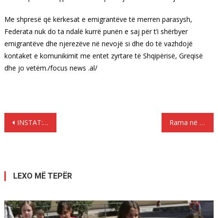
Me shpresë që kërkesat e emigrantëve të merren parasysh,
Federata nuk do ta ndalë kurrë punën e saj për t’i shërbyer
emigrantëve dhe njerezëve në nevojë si dhe do të vazhdojë
kontaket e komunikimit me entet zyrtare të Shqipërisë, Greqisë
dhe jo vetëm./focus news .al/
Lëvizje
INSTAT: Kriza e eksporteve, nivelin më të ulët të 10 viteve të fundit
Rama në Francë, merr titullin e lartë “Komandant i Legjionit të Nderit”
te
postimet
LEXO MË TEPËR