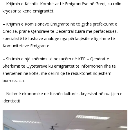
– Krijimin e Këshillit Kombëtar të Emigrantëve në Greqi, ku rolin
kryesor ta kenë emigrantët.
– Krijimin e Komisioneve Emigrante në të gjitha prefekturat e
Greqisë, pranë Qendrave të Decentralizuara me përfaqësues,
specialistë të fushave analoge nga përfaqësitë e ligjshme të
Komuniteteve Emigrante.
– Shtimin e një shërbimi të posaçëm në KEP – Qendrat e
Shërbimit të Qytetarëve ku emigrantët të informohen dhe të
shërbehen në kohë, me qëllim që të reduktohet ndjeshëm
burrokracia.
– Ndihmë ekonomike në fushën kulturës, kryesisht në ruajtjen e
identitetit