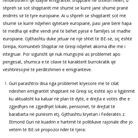
rëndësishëm që luajnë emigrantët shqiptarë në shtetin helen, u
shpreh se sot shqiptarët më shumë se kurrë janë shumë pranë
ëndrrës së të tyre europiane. Ai u shpreh se shqiptarët sot më
shumë se kurrë ndjehen qytetarë europianë, pasi janë bërë hapa
të mëdha që edhe vendi ynë të bëhet pjesë e familjes së madhe
europiane. Gjithashtu duke jetuar në një shtet të BE-së, siç është
Greqia, Komuniteti Shqiptar në Greqi ndjehet akoma dhe më i
integruar. Por sigurisht që nuk mungojnë as problemet apo
pengesat, shumica e të cilave të karakterit burrokratik që
vështirësojnë të përditshmen e emigrantëve.
Guri parashtroi disa nga problemet kryesore me të cilat
ndeshen emigrantët shqiptarë në Greqi siç është ajo e ligjërimit
ku aktualisht ka kaluar në plan të dytë, e drejta e votës dhe e
zgjedhjes në zgjedhjet lokale, pensionet, të drejtat të
barabarta në punësim etj. Gjithashtu kryetari i Federatës z.
Etmond Guri në kuadrin e hartimit të politikave rajonale dhe jo
vetëm të BE-së propozoi ndër të tjera: