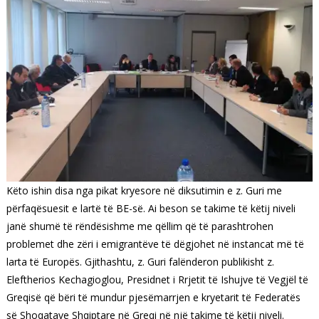
Këto ishin disa nga pikat kryesore në diksutimin e z. Guri me
përfaqësuesit e lartë të BE-së. Ai beson se takime të këtij niveli
janë shumë të rëndësishme me qëllim që të parashtrohen
problemet dhe zëri i emigrantëve të dëgjohet në instancat më të
larta të Europës. Gjithashtu, z. Guri falënderon publikisht z.
Eleftherios Kechagioglou, Presidnet i Rrjetit të Ishujve të Vegjël të
Greqisë që bëri të mundur pjesëmarrjen e kryetarit të Federatës
së Shoqatave Shqiptare në Greqi në një takime të këtij niveli.