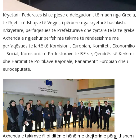
Kryetari i Federatës ishte pjese e delegacionit të madh nga Greqia,
të Rrjetit të Ishujve të Vegjël, i përbërë nga kryetarë bashkish,
n/kryetarë, përfaqësues të Prefekturave dhe zyrtarë të lartë grekë.
Axhenda e ngjeshur përfshinte takime të rëndësishme me
përfaqësues të lartë të Komisionit Europian, Komitetit Ekonomiko
– Social, Komisonit të Prefekturave të BE-së, Qendrës së Kërkimit
dhe Hartimit të Politikave Rajonale, Parlamentit Europian dhe ι
eurodeputetë.
Axhenda e takimve filloi ditën e hënë me drejtorin e përgjithshëm