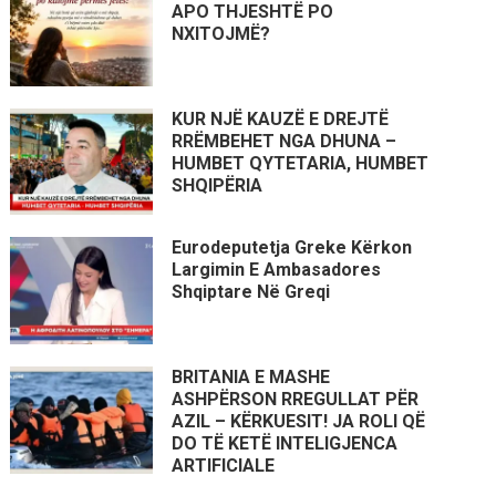
APO THJESHTË PO
NXITOJMË?
KUR NJË KAUZË E DREJTË
RRËMBEHET NGA DHUNA –
HUMBET QYTETARIA, HUMBET
SHQIPËRIA
Eurodeputetja Greke Kërkon
Largimin E Ambasadores
Shqiptare Në Greqi
BRITANIA E MASHE
ASHPËRSON RREGULLAT PËR
AZIL – KËRKUESIT! JA ROLI QË
DO TË KETË INTELIGJENCA
ARTIFICIALE