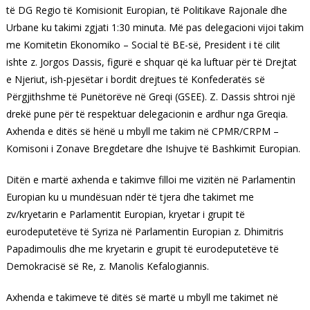
të DG Regio të Komisionit Europian, të Politikave Rajonale dhe
Urbane ku takimi zgjati 1:30 minuta. Më pas delegacioni vijoi takim
me Komitetin Ekonomiko – Social të BE-së, President i të cilit
ishte z. Jorgos Dassis, figurë e shquar që ka luftuar për të Drejtat
e Njeriut, ish-pjesëtar i bordit drejtues të Konfederatës së
Përgjithshme të Punëtorëve në Greqi (GSEE). Z. Dassis shtroi një
drekë pune për të respektuar delegacionin e ardhur nga Greqia.
Axhenda e ditës së hënë u mbyll me takim në CPMR/CRPM –
Komisoni i Zonave Bregdetare dhe Ishujve të Bashkimit Europian.
Ditën e martë axhenda e takimve filloi me vizitën në Parlamentin
Europian ku u mundësuan ndër të tjera dhe takimet me
zv/kryetarin e Parlamentit Europian, kryetar i grupit të
eurodeputetëve të Syriza në Parlamentin Europian z. Dhimitris
Papadimoulis dhe me kryetarin e grupit të eurodeputetëve të
Demokracisë së Re, z. Manolis Kefalogiannis.
Axhenda e takimeve të ditës së martë u mbyll me takimet në