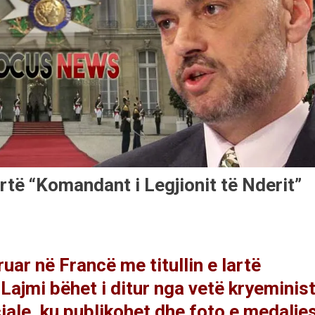
artë “Komandant i Legjionit të Nderit”
ar në Francë me titullin e lartë
 Lajmi bëhet i ditur nga vetë kryeminist
iale, ku publikohet dhe foto e medaljes