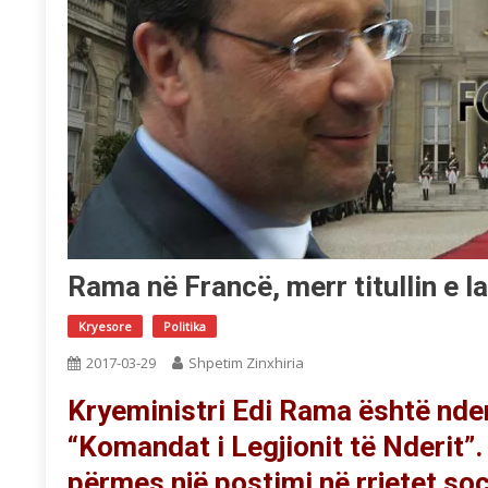
Rama në Francë, merr titullin e l
Kryesore
Politika
2017-03-29
Shpetim Zinxhiria
Kryeministri Edi Rama është nderu
“Komandat i Legjionit të Nderit”.
përmes një postimi në rrjetet soc