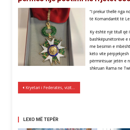
“I prekur thellë nga n
të Komandantit të Leg
Ky është një titull që
bashkëpunëtorëve e mb
me besimin e mbështe
këto vite përpjekjesh
përmirësuar jetën e n
shkruan Rama ne Twit
Lëvizje
Kryetari i Federatës, vizitë zyrtare në Bruksel
te
postimet
LEXO MË TEPËR