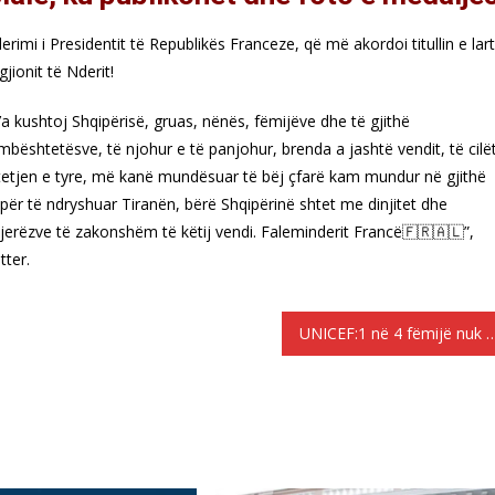
derimi i Presidentit të Republikës Franceze, që më akordoi titullin e lar
jionit të Nderit!
 i’a kushtoj Shqipërisë, gruas, nënës, fëmijëve dhe të gjithë
ështetësve, të njohur e të panjohur, brenda a jashtë vendit, të cilë
tjen e tyre, më kanë mundësuar të bëj çfarë kam mundur në gjithë
 për të ndryshuar Tiranën, bërë Shqipërinë shtet me dinjitet dhe
jerëzve të zakonshëm të këtij vendi. Faleminderit Francë🇫🇷🇦🇱”,
ter.
UNICEF:1 në 4 fëmijë nuk do të kenë u