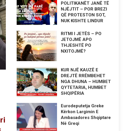
POLITIKANËT JANË TË
NJËJTIT – POR BREZI
QË PROTESTON SOT,
NUK KISHTE LINDUR
RITMI I JETËS – PO
JETOJMË APO
THJESHTË PO
NXITOJMË?
KUR NJË KAUZË E
DREJTË RRËMBEHET
NGA DHUNA – HUMBET
QYTETARIA, HUMBET
SHQIPËRIA
Eurodeputetja Greke
Kërkon Largimin E
Ambasadores Shqiptare
ri
Në Greqi
.