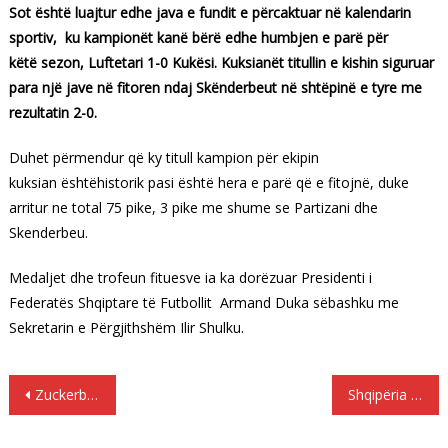
Sot është luajtur edhe java e fundit e përcaktuar në kalendarin
sportiv, ku kampionët kanë bërë edhe humbjen e parë për
këtë sezon, Luftetari 1-0 Kukësi. Kuksianët titullin e kishin siguruar
para një jave në fitoren ndaj Skënderbeut në shtëpinë e tyre me
rezultatin 2-0.
Duhet përmendur që ky titull kampion për ekipin
kuksian ështëhistorik pasi është hera e parë që e fitojnë, duke
arritur ne total 75 pike, 3 pike me shume se Partizani dhe
Skenderbeu.
Medaljet dhe trofeun fituesve ia ka dorëzuar Presidenti i
Federatës Shqiptare të Futbollit Armand Duka sëbashku me
Sekretarin e Përgjithshëm Ilir Shulku.
Lëvizje
Zuckerberg kritikon sistemin
Shqipëria me vdekjet nga më të larta në Europë nga ndotja e ajrit
te