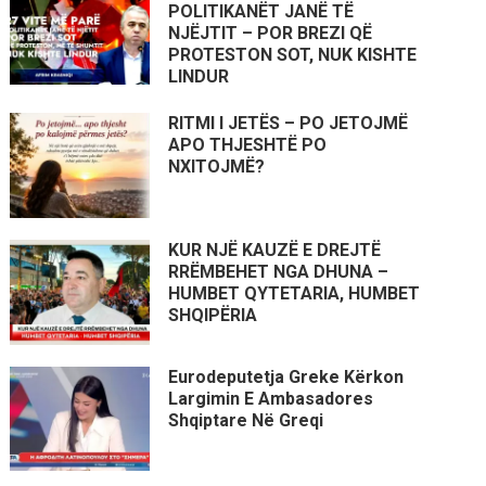
POLITIKANËT JANË TË
NJËJTIT – POR BREZI QË
PROTESTON SOT, NUK KISHTE
LINDUR
RITMI I JETËS – PO JETOJMË
APO THJESHTË PO
NXITOJMË?
KUR NJË KAUZË E DREJTË
RRËMBEHET NGA DHUNA –
HUMBET QYTETARIA, HUMBET
SHQIPËRIA
Eurodeputetja Greke Kërkon
Largimin E Ambasadores
Shqiptare Në Greqi