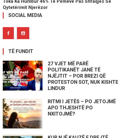
Toka Ka Humbur 46% Të Pemëve Pas Shfaqjes Së
Qytetërimit Njerëzor
SOCIAL MEDIA
TË FUNDIT
27 VJET MË PARË
POLITIKANËT JANË TË
NJËJTIT – POR BREZI QË
PROTESTON SOT, NUK KISHTE
LINDUR
RITMI I JETËS – PO JETOJMË
APO THJESHTË PO
NXITOJMË?
KUR NJË KAUZË E DREJTË