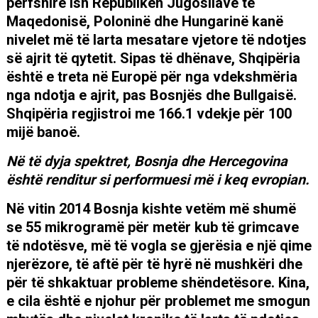
përfshirë ish Republikën Jugosllave të
Maqedonisë, Poloninë dhe Hungarinë kanë
nivelet më të larta mesatare vjetore të ndotjes
së ajrit të qytetit. Sipas të dhënave, Shqipëria
është e treta në Europë për nga vdekshmëria
nga ndotja e ajrit, pas Bosnjës dhe Bullgaisë.
Shqipëria regjistroi me 166.1 vdekje për 100
mijë banoë.
Në të dyja spektret, Bosnja dhe Hercegovina
është renditur si performuesi më i keq evropian.
Në vitin 2014 Bosnja kishte vetëm më shumë
se 55 mikrogramë për metër kub të grimcave
të ndotësve, më të vogla se gjerësia e një qime
njerëzore, të aftë për të hyrë në mushkëri dhe
për të shkaktuar probleme shëndetësore. Kina,
e cila është e njohur për problemet me smogun