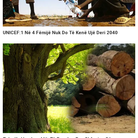
UNICEF:1 Në 4 Fëmijë Nuk Do Të Kenë Ujë Deri 2040