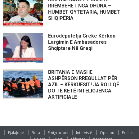
RRËMBEHET NGA DHUNA –
HUMBET QYTETARIA, HUMBET
SHQIPËRIA
Eurodeputetja Greke Kërkon
Largimin E Ambasadores
Shqiptare Në Greqi
BRITANIA E MASHE
ASHPËRSON RREGULLAT PËR
AZIL – KËRKUESIT! JA ROLI QË
DO TË KETË INTELIGJENCA
ARTIFICIALE
FjalaJone
Bota
Emigracioni
Intervistë
Opinion
Politika