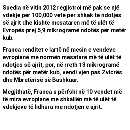
Suedia në vitin 2012 regjistroi më pak se një
vdekje për 100,000 vetë për shkak të ndotjes
së ajrit dhe kishte mesataren më të ulët të
Evropës prej 5,9 mikrogramë ndotës për metër
kub.
Franca renditet e lartë në mesin e vendeve
evropiane me normën mesatare më të ulët të
ndotjes së ajrit, por, në rreth 13 mikrogramë
ndotës për metër kub, vendi vjen pas Zvicrës
dhe Mbretërisë së Bashkuar.
Megjithatë, Franca u përfshi në 10 vendet më
të mira evropiane me shkallën më të ulët të
vdekjeve të lidhura me ndotjen e ajrit.