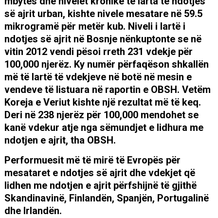
mbytës dhe nivelet kronike të larta të ndotjes
së ajrit urban, kishte nivele mesatare në 59.5
mikrogramë për metër kub. Niveli i lartë i
ndotjes së ajrit në Bosnje nënkuptonte se në
vitin 2012 vendi pësoi rreth 231 vdekje për
100,000 njerëz. Ky numër përfaqëson shkallën
më të lartë të vdekjeve në botë në mesin e
vendeve të listuara në raportin e OBSH. Vetëm
Koreja e Veriut kishte një rezultat më të keq.
Deri në 238 njerëz për 100,000 mendohet se
kanë vdekur atje nga sëmundjet e lidhura me
ndotjen e ajrit, tha OBSH.
Performuesit më të mirë të Evropës për
mesataret e ndotjes së ajrit dhe vdekjet që
lidhen me ndotjen e ajrit përfshijnë të gjithë
Skandinavinë, Finlandën, Spanjën, Portugalinë
dhe Irlandën.