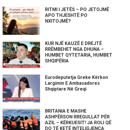
RITMI I JETËS – PO JETOJMË
APO THJESHTË PO
NXITOJMË?
KUR NJË KAUZË E DREJTË
RRËMBEHET NGA DHUNA –
HUMBET QYTETARIA, HUMBET
SHQIPËRIA
Eurodeputetja Greke Kërkon
Largimin E Ambasadores
Shqiptare Në Greqi
BRITANIA E MASHE
ASHPËRSON RREGULLAT PËR
AZIL – KËRKUESIT! JA ROLI QË
DO TË KETË INTELIGJENCA