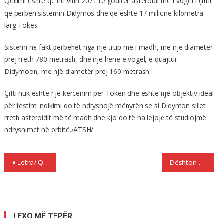
Qëllimi është që në vitin 2021 të goditet asteroidi më i vogël i çiftit
që përbën sistemin Didymos dhe që është 17 milionë kilometra
larg Tokës.
Sistemi në fakt përbëhet nga një trup më i madh, me një diametër
prej rreth 780 metrash, dhe një hënë e vogël, e quajtur
Didymoon, me një diametër prej 160 metrash.
Çifti nuk është një kërcënim për Tokën dhe është një objektiv ideal
për testim: ndikimi do të ndryshojë mënyrën se si Didymon sillet
rreth asteroidit më të madh dhe kjo do të na lejojë të studiojmë
ndryshimet në orbitë./ATSH/
Lëvizje
Letra/ Qeveria gjermane pro Shqipërisë, i kërkon Budenstagut të votojë hapjen e bisedimeve
Dështon qeveria Rama, Frontex nis operacionin e parë në Shqipëri
te
postimet
LEXO MË TEPËR