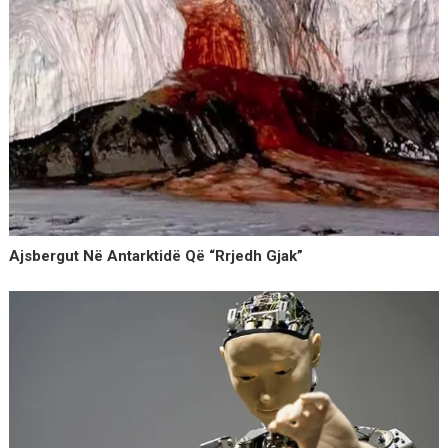
Ajsbergut Në Antarktidë Që “rrjedh Gjak”