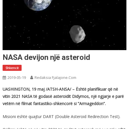
NASA devijon një asteroid
Shkencë
2019-05-19
Redaksia Fjalajone.com
UASHINGTON, 19 maj /ATSH-ANSA/ – Është planifikuar që në
vitin 2021 NASA të godasë asteroidit Didymos, një ngjarje e parë
vetëm në filmat fantastiko-shkencorë si ”Armageddon”.
Misioni është quajtur DART (Double Asteroid Redirection Test).