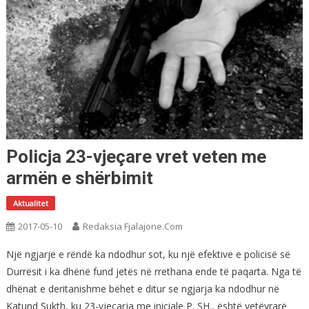
Policja 23-vjeçare vret veten me
armën e shërbimit
Aktualitet
2017-05-10
Redaksia Fjalajone.com
Një ngjarje e rëndë ka ndodhur sot, ku një efektive e policisë së
Durrësit i ka dhënë fund jetës në rrethana ende të paqarta. Nga të
dhënat e deritanishme bëhet e ditur se ngjarja ka ndodhur në
Katund Sukth, ku 23-vjeçarja me iniciale P. SH., është vetëvrarë