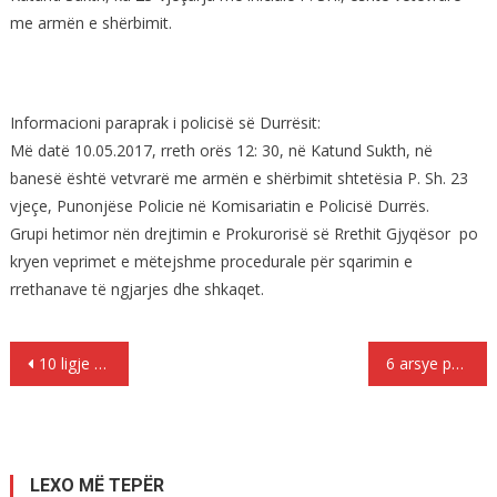
me armën e shërbimit.
Informacioni paraprak i policisë së Durrësit:
Më datë 10.05.2017, rreth orës 12: 30, në Katund Sukth, në
banesë është vetvrarë me armën e shërbimit shtetësia P. Sh. 23
vjeçe, Punonjëse Policie në Komisariatin e Policisë Durrës.
Grupi hetimor nën drejtimin e Prokurorisë së Rrethit Gjyqësor po
kryen veprimet e mëtejshme procedurale për sqarimin e
rrethanave të ngjarjes dhe shkaqet.
Lëvizje
10 ligje të çuditshme nëpër botë
6 arsye për të mësuar gjuhën franceze
te
postimet
LEXO MË TEPËR