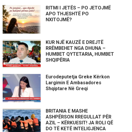
RITMI I JETËS – PO JETOJMË
APO THJESHTË PO
NXITOJMË?
KUR NJË KAUZË E DREJTË
RRËMBEHET NGA DHUNA –
HUMBET QYTETARIA, HUMBET
SHQIPËRIA
Eurodeputetja Greke Kërkon
Largimin E Ambasadores
Shqiptare Në Greqi
BRITANIA E MASHE
ASHPËRSON RREGULLAT PËR
AZIL – KËRKUESIT! JA ROLI QË
DO TË KETË INTELIGJENCA