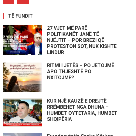
TË FUNDIT
27 VJET MË PARË
POLITIKANËT JANË TË
NJËJTIT – POR BREZI QË
PROTESTON SOT, NUK KISHTE
LINDUR
RITMI I JETËS – PO JETOJMË
APO THJESHTË PO
NXITOJMË?
KUR NJË KAUZË E DREJTË
RRËMBEHET NGA DHUNA –
HUMBET QYTETARIA, HUMBET
SHQIPËRIA