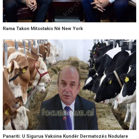
Rama Takon Mitsotakis Në New York
Panariti: U Sigurua Vaksina Kundër Dermatozës Nodulare