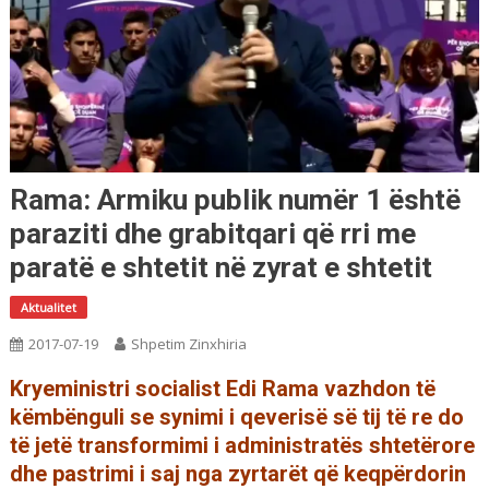
Rama: Armiku publik numër 1 është
paraziti dhe grabitqari që rri me
paratë e shtetit në zyrat e shtetit
Aktualitet
2017-07-19
Shpetim Zinxhiria
Kryeministri socialist Edi Rama vazhdon të
këmbënguli se synimi i qeverisë së tij të re do
të jetë transformimi i administratës shtetërore
dhe pastrimi i saj nga zyrtarët që keqpërdorin