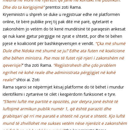
Dhe do ta korigjojmë”
premtoi zoti Rama.
Kryeministri u shpreh se duke u regjistruar edhe në platformën
online, të bërë publike prej tij pak ditë më parë, qytetarët e
zakonshëm jo vetëm do të kenë mundësinë të paraqesin ankesat
që nuk kanë gjetur përgjigje në zyrat e shtetit, por dhe të bëhen
pjesë e koalicionit për bashkëqeverisjen e vendit.
“Çka më shumë
Dule dhe Ndoka më shumë se ju? Edhe ata futen në koalicione
dhe bëhen ministra. Pse mos të futet një njeri i zakonshëm në
qeverisje?
” tha zoti Rama.
“Regjistrohesh dhe çdo problem
ngrihet në kohë reale dhe administrata përgjigjet në kohë
reale!”
shtoi ai. Zoti
Rama sqaroi se nëpërmjet kësaj platforme do të bëhet i mundur
identifikimi i zyrtarëve të cilët i keqpërdorin funksionet e tyre.
“S’kemi luftë me partitë e opozitës, por detyra jonë është të
luftojmë armikun publik numër 1, që është paraziti dhe
grabitqari që rri me paratë e shtetit në zyrat e shtetit. Kjo luftë
mund të zhvillohet me sukses vetëm nëse njerëzit e zakonshëm