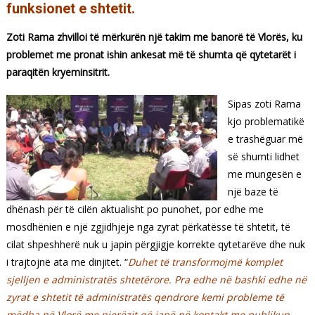
funksionet e shtetit.
Zoti Rama zhvilloi të mërkurën një takim me banorë të Vlorës, ku
problemet me pronat ishin ankesat më të shumta që qytetarët i
paraqitën kryeminsitrit.
Sipas zoti Rama
kjo problematikë
e trashëguar më
së shumti lidhet
me mungesën e
një baze të
dhënash për të cilën aktualisht po punohet, por edhe me
mosdhënien e një zgjidhjeje nga zyrat përkatësse të shtetit, të
cilat shpeshherë nuk u japin përgjigje korrekte qytetarëve dhe nuk
i trajtojnë ata me dinjitet. “
Duhet të transformojmë komplet
sjelljen e administratës shtetërore. Pra edhe në bashki edhe në
zyrat e shtetit të administratës qendrore kemi probleme të
mëdha në Vlorë me njerëzit që janë në kontakt me publikun.