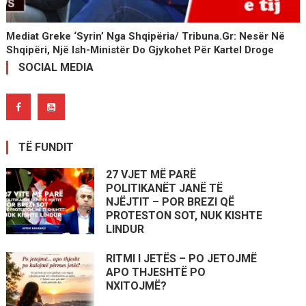
Mediat Greke ‘syrin’ Nga Shqipëria/ Tribuna.gr: Nesër Në
Shqipëri, Një Ish-Ministër Do Gjykohet Për Kartel Droge
SOCIAL MEDIA
TË FUNDIT
27 VJET MË PARË
POLITIKANËT JANË TË
NJËJTIT – POR BREZI QË
PROTESTON SOT, NUK KISHTE
LINDUR
RITMI I JETËS – PO JETOJMË
APO THJESHTË PO
NXITOJMË?