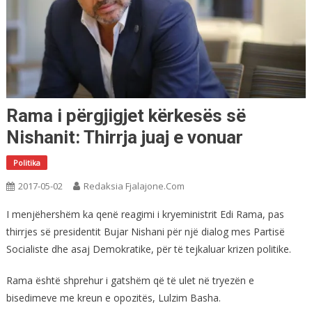
Rama i përgjigjet kërkesës së
Nishanit: Thirrja juaj e vonuar
Politika
2017-05-02
Redaksia Fjalajone.com
I menjëhershëm ka qenë reagimi i kryeministrit Edi Rama, pas
thirrjes së presidentit Bujar Nishani për një dialog mes Partisë
Socialiste dhe asaj Demokratike, për të tejkaluar krizen politike.
Rama është shprehur i gatshëm që të ulet në tryezën e
bisedimeve me kreun e opozitës, Lulzim Basha.