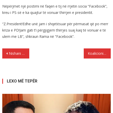
Nëpërjmet një postimi në faqen e tij në rrjetin socia “Facebook”,
kreu i PS-së e ka quajtur të vonuar thirrjen e presidentit.
“Z.President!Edhe unë jam i shqetësuar për përmasat që po merr
kriza e PD!Jam gati t’i përgjigjem thirrjes suaj kaq të vonuar e të
ulem me LB”, shkraun Rama në “Facebook”.
Lëvizje
Nishani – Ramës dhe Bashës: Koha të uleni në tryezë, kriza është shqetësuese
Koalicioni opozitar mirëpret ftesën e Nishanit për dialog
te
postimet
LEXO MË TEPËR