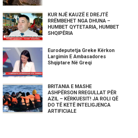
KUR NJË KAUZË E DREJTË
RRËMBEHET NGA DHUNA –
HUMBET QYTETARIA, HUMBET
SHQIPËRIA
Eurodeputetja Greke Kërkon
Largimin E Ambasadores
Shqiptare Në Greqi
BRITANIA E MASHE
ASHPËRSON RREGULLAT PËR
AZIL – KËRKUESIT! JA ROLI QË
DO TË KETË INTELIGJENCA
ARTIFICIALE