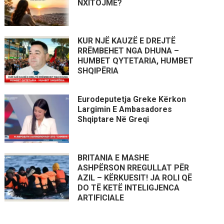
NXITOJMË?
KUR NJË KAUZË E DREJTË
RRËMBEHET NGA DHUNA –
HUMBET QYTETARIA, HUMBET
SHQIPËRIA
Eurodeputetja Greke Kërkon
Largimin E Ambasadores
Shqiptare Në Greqi
BRITANIA E MASHE
ASHPËRSON RREGULLAT PËR
AZIL – KËRKUESIT! JA ROLI QË
DO TË KETË INTELIGJENCA
ARTIFICIALE