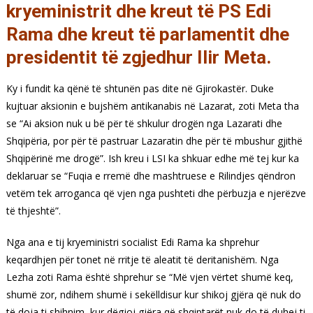
kryeministrit dhe kreut të PS Edi
Rama dhe kreut të parlamentit dhe
presidentit të zgjedhur Ilir Meta.
Ky i fundit ka qënë të shtunën pas dite në Gjirokastër. Duke
kujtuar aksionin e bujshëm antikanabis në Lazarat, zoti Meta tha
se “Ai aksion nuk u bë për të shkulur drogën nga Lazarati dhe
Shqipëria, por për të pastruar Lazaratin dhe për të mbushur gjithë
Shqipërinë me drogë”. Ish kreu i LSI ka shkuar edhe më tej kur ka
deklaruar se “Fuqia e rremë dhe mashtruese e Rilindjes qëndron
vetëm tek arroganca që vjen nga pushteti dhe përbuzja e njerëzve
të thjeshtë”.
Nga ana e tij kryeministri socialist Edi Rama ka shprehur
keqardhjen për tonet në rritje të aleatit të deritanishëm. Nga
Lezha zoti Rama është shprehur se “Më vjen vërtet shumë keq,
shumë zor, ndihem shumë i sekëlldisur kur shikoj gjëra që nuk do
të doja ti shihnim, kur dëgjoj gjëra që shqiptarët nuk do të duhej ti