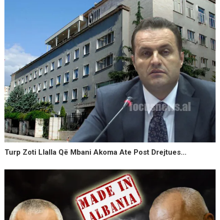
Turp Zoti Llalla Që Mbani Akoma Ate Post Drejtues…