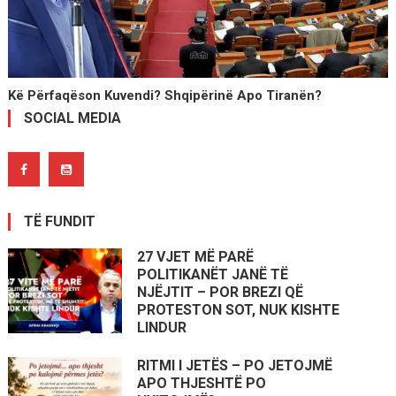
Kë Përfaqëson Kuvendi? Shqipërinë Apo Tiranën?
SOCIAL MEDIA
TË FUNDIT
27 VJET MË PARË
POLITIKANËT JANË TË
NJËJTIT – POR BREZI QË
PROTESTON SOT, NUK KISHTE
LINDUR
RITMI I JETËS – PO JETOJMË
APO THJESHTË PO