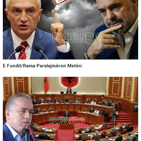
E Fundit/Rama Paralajmëron Metën: