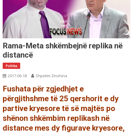
Rama-Meta shkëmbejnë replika në
distancë
Politika
2017-06-18
Shpetim Zinxhiria
Fushata për zgjedhjet e
përgjithshme të 25 qershorit e dy
partive kryesore të së majtës po
shënon shkëmbim replikash në
distance mes dy figurave kryesore,