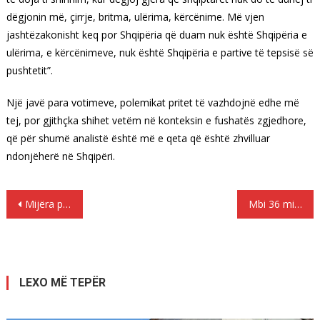
dëgjonin më, çirrje, britma, ulërima, kërcënime. Më vjen
jashtëzakonisht keq por Shqipëria që duam nuk është Shqipëria e
ulërima, e kërcënimeve, nuk është Shqipëria e partive të tepsisë së
pushtetit”.
Një javë para votimeve, polemikat pritet të vazhdojnë edhe më
tej, por gjithçka shihet vetëm në konteksin e fushatës zgjedhore,
që për shumë analistë është më e qeta që është zhvilluar
ndonjëherë në Shqipëri.
Lëvizje
Mijëra protestues në rrugët e Madridit për mikpritjen e refugjatëve
Mbi 36 mijë emigrantë shqiptarë kanë marrë nënshtetësisnë italiane
te
postimet
LEXO MË TEPËR