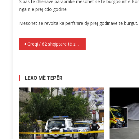
Sipas të dhënave paraprake mësohet se të burgosurit e Kori
nga nje prej cdo godine.
Mësohet se revolta ka përfshirë dy prej godinave të burgut.
Lëvizje
Greqi / 62 shqiptarë të zhdukur, në mes tyre dhe pesë vajza. Familjet e viktimave te braktisura nga shteti i tyre (emrat)
te
postimet
LEXO MË TEPËR