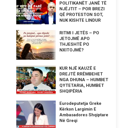
POLITIKANËT JANË TË
NJËJTIT – POR BREZI
QË PROTESTON SOT,
NUK KISHTE LINDUR
RITMI I JETËS – PO
JETOJMË APO
THJESHTË PO
NXITOJMË?
KUR NJË KAUZË E
DREJTË RRËMBEHET
NGA DHUNA – HUMBET
QYTETARIA, HUMBET
SHQIPËRIA
Eurodeputetja Greke
Kërkon Largimin E
Ambasadores Shqiptare
Në Greqi