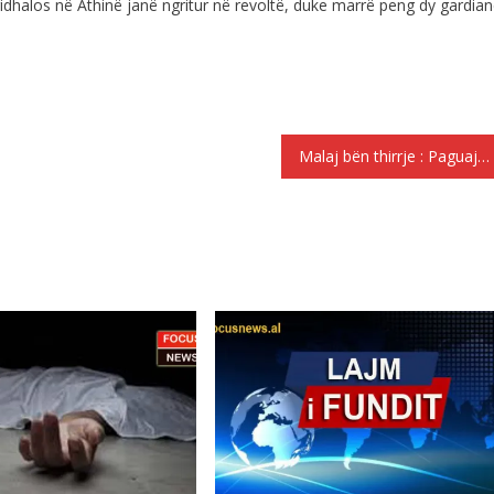
dhalos në Athinë janë ngritur në revoltë, duke marrë peng dy gardia
Malaj bën thirrje : Paguajmë rëndë keq qeverisjen. Duhet të ndërgjegjesohemi, nuk duhet të trembeni duhet t’i largojmë këta lider të dështuar.