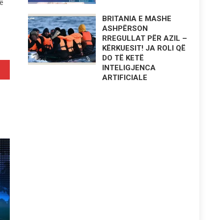
në
BRITANIA E MASHE
ASHPËRSON
RREGULLAT PËR AZIL –
KËRKUESIT! JA ROLI QË
DO TË KETË
INTELIGJENCA
ARTIFICIALE