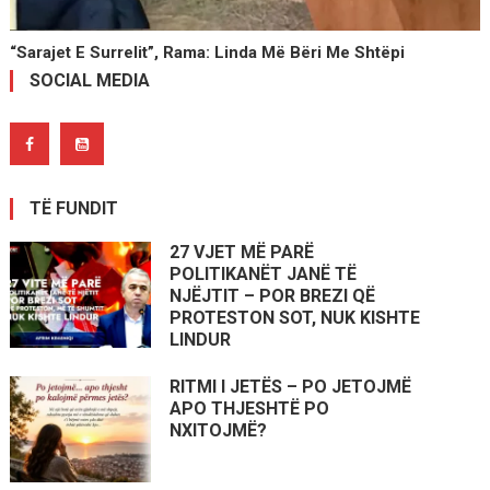
“Sarajet E Surrelit”, Rama: Linda Më Bëri Me Shtëpi
SOCIAL MEDIA
TË FUNDIT
27 VJET MË PARË
POLITIKANËT JANË TË
NJËJTIT – POR BREZI QË
PROTESTON SOT, NUK KISHTE
LINDUR
RITMI I JETËS – PO JETOJMË
APO THJESHTË PO
NXITOJMË?