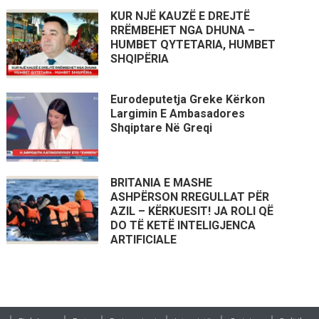
KUR NJË KAUZË E DREJTË
RRËMBEHET NGA DHUNA –
HUMBET QYTETARIA, HUMBET
SHQIPËRIA
Eurodeputetja Greke Kërkon
Largimin E Ambasadores
Shqiptare Në Greqi
BRITANIA E MASHE
ASHPËRSON RREGULLAT PËR
AZIL – KËRKUESIT! JA ROLI QË
DO TË KETË INTELIGJENCA
ARTIFICIALE