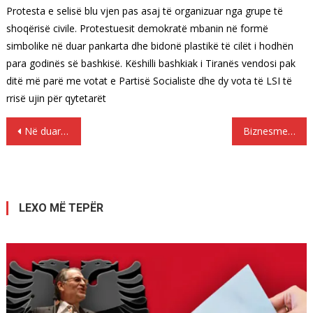
Protesta e selisë blu vjen pas asaj të organizuar nga grupe të
shoqërisë civile. Protestuesit demokratë mbanin në formë
simbolike në duar pankarta dhe bidonë plastikë të cilët i hodhën
para godinës së bashkisë. Këshilli bashkiak i Tiranës vendosi pak
ditë më parë me votat e Partisë Socialiste dhe dy vota të LSI të
rrisë ujin për qytetarët
Lëvizje
Në duart Policisë një bandë kriminale mes tyre dhe një shqiptar
Biznesmeni i çmendur! Paguan pushimet për të gjithë punonjësit!
te
postimet
LEXO MË TEPËR