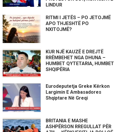
LINDUR
RITMI I JETËS – PO JETOJMË
APO THJESHTË PO
NXITOJMË?
KUR NJË KAUZË E DREJTË
RRËMBEHET NGA DHUNA –
HUMBET QYTETARIA, HUMBET
SHQIPËRIA
Eurodeputetja Greke Kërkon
Largimin E Ambasadores
Shqiptare Në Greqi
BRITANIA E MASHE
ASHPËRSON RREGULLAT PËR