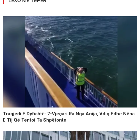
LEXO MË TEPËR
Tragjedi E Dyfishtë: 7-Vjeçari Ra Nga Anija, Vdiq Edhe Nëna
E Tij Që Tentoi Ta Shpëtonte