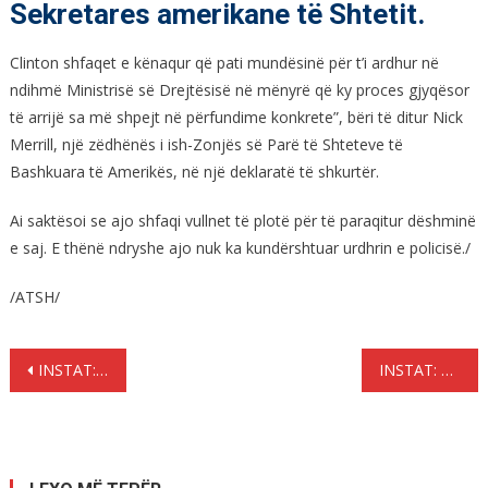
Sekretares amerikane të Shtetit.
Clinton shfaqet e kënaqur që pati mundësinë për t’i ardhur në
ndihmë Ministrisë së Drejtësisë në mënyrë që ky proces gjyqësor
të arrijë sa më shpejt në përfundime konkrete”, bëri të ditur Nick
Merrill, një zëdhënës i ish-Zonjës së Parë të Shteteve të
Bashkuara të Amerikës, në një deklaratë të shkurtër.
Ai saktësoi se ajo shfaqi vullnet të plotë për të paraqitur dëshminë
e saj. E thënë ndryshe ajo nuk ka kundërshtuar urdhrin e policisë./
/ATSH/
Lëvizje
INSTAT: Papunësia është 12%. Tremujori i parë, 4.3% më pak se vjet
INSTAT: Numri mesatar i familjeve që përftuan ndihmë ekonomike u ul me 1,3
te
postimet