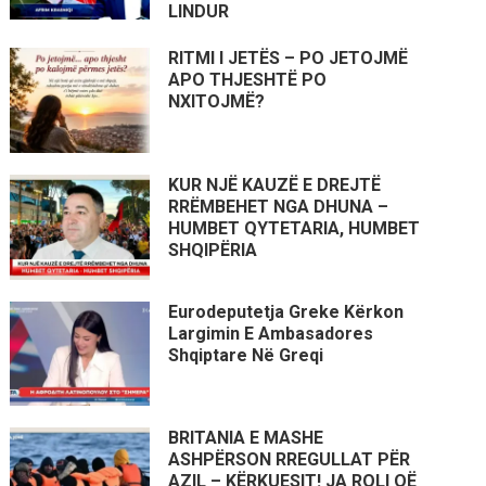
LINDUR
RITMI I JETËS – PO JETOJMË
APO THJESHTË PO
NXITOJMË?
KUR NJË KAUZË E DREJTË
RRËMBEHET NGA DHUNA –
HUMBET QYTETARIA, HUMBET
SHQIPËRIA
Eurodeputetja Greke Kërkon
Largimin E Ambasadores
Shqiptare Në Greqi
BRITANIA E MASHE
ASHPËRSON RREGULLAT PËR
AZIL – KËRKUESIT! JA ROLI QË