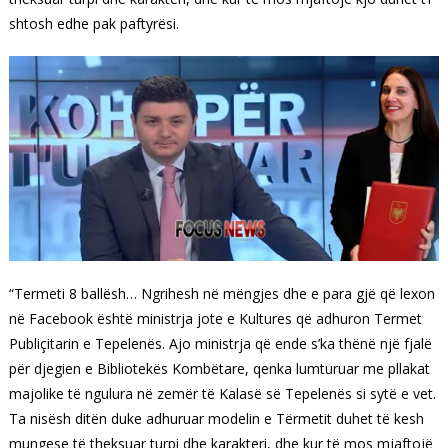
shtosh edhe pak paftyrësi.
“Termeti 8 ballësh… Ngrihesh në mëngjes dhe e para gjë që lexon
në Facebook është ministrja jote e Kultures që adhuron Termet
Publiçitarin e Tepelenës. Ajo ministrja që ende s’ka thënë një fjalë
për djegien e Bibliotekës Kombëtare, qenka lumturuar me pllakat
majolike të ngulura në zemër të Kalasë së Tepelenës si sytë e vet.
Ta nisësh ditën duke adhuruar modelin e Tërmetit duhet të kesh
mungese të theksuar turpi dhe karakteri, dhe kur të mos mjaftojë