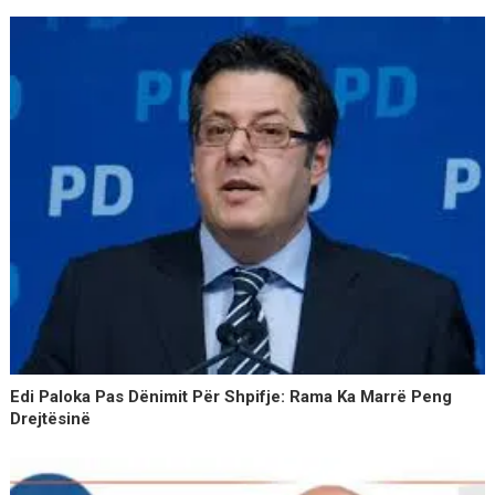
Edi Paloka Pas Dënimit Për Shpifje: Rama Ka Marrë Peng
Drejtësinë