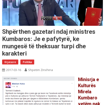
Shpërthen gazetari ndaj ministres
Kumbaros: Je e pafytyrë, ke
mungesë të theksuar turpi dhe
karakteri
Kryesore
Politika
2017-03-16
Shpetim Zinxhiria
Minisrja e
Kulturës
Mirela
Kumbaro
vetëm pak