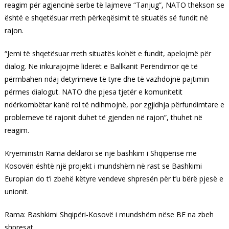
reagim për agjencinë serbe të lajmeve “Tanjug”, NATO thekson se
është e shqetësuar rreth përkeqësimit të situatës së fundit në
rajon.
“Jemi të shqetësuar rreth situatës kohët e fundit, apelojmë për
dialog. Ne inkurajojmë liderët e Ballkanit Perëndimor që të
përmbahen ndaj detyrimeve të tyre dhe të vazhdojnë pajtimin
përmes dialogut. NATO dhe pjesa tjetër e komunitetit
ndërkombëtar kanë rol të ndihmojnë, por zgjidhja përfundimtare e
problemeve të rajonit duhet të gjenden në rajon”, thuhet në
reagim.
Kryeministri Rama deklaroi se një bashkim i Shqipërisë me
Kosovën është një projekt i mundshëm në rast se Bashkimi
Europian do t’i zbehë këtyre vendeve shpresën për t’u bërë pjesë e
unionit.
Rama: Bashkimi Shqipëri-Kosovë i mundshëm nëse BE na zbeh
shpresat