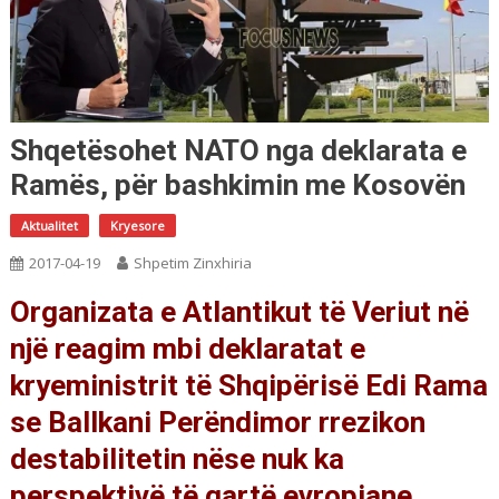
Shqetësohet NATO nga deklarata e
Ramës, për bashkimin me Kosovën
Aktualitet
Kryesore
2017-04-19
Shpetim Zinxhiria
Organizata e Atlantikut të Veriut në
një reagim mbi deklaratat e
kryeministrit të Shqipërisë Edi Rama
se Ballkani Perëndimor rrezikon
destabilitetin nëse nuk ka
perspektivë të qartë evropiane,