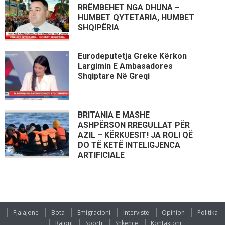
RRËMBEHET NGA DHUNA –
HUMBET QYTETARIA, HUMBET
SHQIPËRIA
Eurodeputetja Greke Kërkon
Largimin E Ambasadores
Shqiptare Në Greqi
BRITANIA E MASHE
ASHPËRSON RREGULLAT PËR
AZIL – KËRKUESIT! JA ROLI QË
DO TË KETË INTELIGJENCA
ARTIFICIALE
FjalaJone
Bota
Emigracioni
Intervistë
Opinion
Politika
Rajoni
Sporti
Shkencë
Kontaktoni