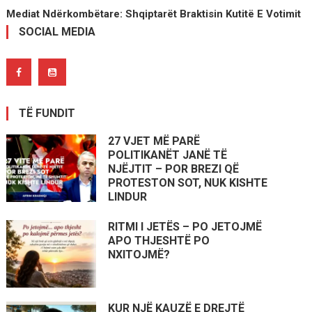
Mediat Ndërkombëtare: Shqiptarët Braktisin Kutitë E Votimit
SOCIAL MEDIA
TË FUNDIT
27 VJET MË PARË
POLITIKANËT JANË TË
NJËJTIT – POR BREZI QË
PROTESTON SOT, NUK KISHTE
LINDUR
RITMI I JETËS – PO JETOJMË
APO THJESHTË PO
NXITOJMË?
KUR NJË KAUZË E DREJTË