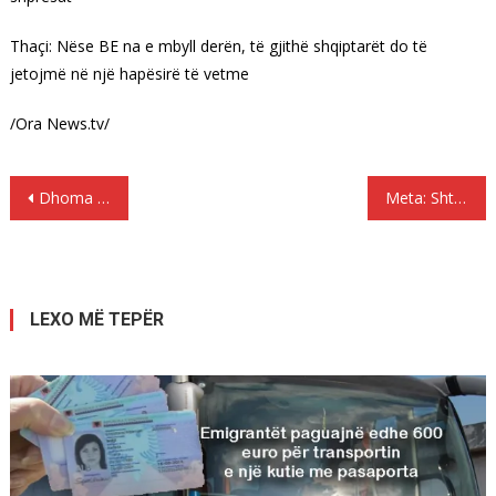
Thaçi: Nëse BE na e mbyll derën, të gjithë shqiptarët do të
jetojmë në një hapësirë të vetme
/Ora News.tv/
Lëvizje
Dhoma e Pasqyrave…
Meta: Shtyrja të afatit të regjistrimit të partive, kontribut për mbarëvajtjen e procesit zgjedhor
te
postimet
LEXO MË TEPËR