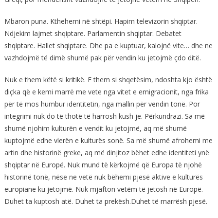
Mbaron puna. Kthehemi në shtëpi. Hapim televizorin shqiptar.
Ndjekim lajmet shqiptare. Parlamentin shqiptar. Debatet
shqiptare. Hallet shqiptare. Dhe pa e kuptuar, kalojnë vite… dhe ne
vazhdojmë të dimë shumë pak për vendin ku jetojmë çdo ditë.
Nuk e them këtë si kritikë. E them si shqetësim, ndoshta kjo është
diçka që e kemi marrë me vete nga vitet e emigracionit, nga frika
për të mos humbur identitetin, nga mallin për vendin tonë. Por
integrimi nuk do të thotë të harrosh kush je. Përkundrazi. Sa më
shumë njohim kulturën e vendit ku jetojmë, aq më shumë
kuptojmë edhe vlerën e kulturës sonë. Sa më shumë afrohemi me
artin dhe historinë greke, aq më dinjitoz bëhet edhe identiteti ynë
shqiptar në Europë. Nuk mund të kërkojmë që Europa të njohë
historinë tonë, nëse ne vetë nuk bëhemi pjesë aktive e kulturës
europiane ku jetojmë. Nuk mjafton vetëm të jetosh në Europë.
Duhet ta kuptosh atë. Duhet ta prekësh.Duhet të marrësh pjesë.