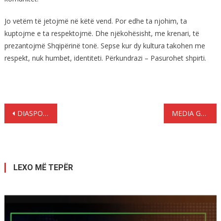
Jo vetëm të jetojmë në këtë vend. Por edhe ta njohim, ta
kuptojme e ta respektojmë. Dhe njëkohësisht, me krenari, të
prezantojmë Shqipërinë tonë. Sepse kur dy kultura takohen me
respekt, nuk humbet, identiteti. Përkundrazi – Pasurohet shpirti.
Lëvizje
DIASPORA MIDIS UNITETIT DHE INSTRUMENTALIZIMIT POLITIK
MEDIA GREKE: JA ÇFARË KËRKOI MINISTRI DENDIAS NË TIRANË, PËRGJIGJJA QË MORI NGA RAMA DHE NUFI
te
postimet
LEXO MË TEPËR