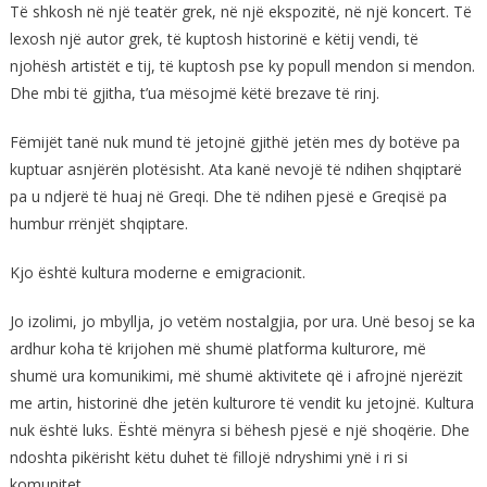
Të shkosh në një teatër grek, në një ekspozitë, në një koncert. Të
lexosh një autor grek, të kuptosh historinë e këtij vendi, të
njohësh artistët e tij, të kuptosh pse ky popull mendon si mendon.
Dhe mbi të gjitha, t’ua mësojmë këtë brezave të rinj.
Fëmijët tanë nuk mund të jetojnë gjithë jetën mes dy botëve pa
kuptuar asnjërën plotësisht. Ata kanë nevojë të ndihen shqiptarë
pa u ndjerë të huaj në Greqi. Dhe të ndihen pjesë e Greqisë pa
humbur rrënjët shqiptare.
Kjo është kultura moderne e emigracionit.
Jo izolimi, jo mbyllja, jo vetëm nostalgjia, por ura. Unë besoj se ka
ardhur koha të krijohen më shumë platforma kulturore, më
shumë ura komunikimi, më shumë aktivitete që i afrojnë njerëzit
me artin, historinë dhe jetën kulturore të vendit ku jetojnë. Kultura
nuk është luks. Është mënyra si bëhesh pjesë e një shoqërie. Dhe
ndoshta pikërisht këtu duhet të fillojë ndryshimi ynë i ri si
komunitet.