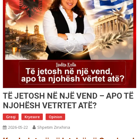
ΤË JETOSH NË NJË VEND – APO TË
NJOHËSH VETRTET ATË?
Greqi
Kryesore
Opinion
2026-05-22
Shpetim Zinxhiria