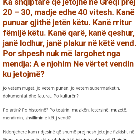
Ka shqiptarë që jetojnë në Greqi prej
20 – 30, madje edhe 40 vitesh. Kanë
punuar gjithë jetën këtu. Kanë rritur
fëmijë këtu. Kanë qarë, kanë qeshur,
janë lodhur, janë plakur në këtë vend.
Por shpesh nuk më largohet nga
mendja: A e njohim Ne vërtet vendin
ku jetojmë?
Jo vetëm rrugët. Jo vetëm punën. Jo vetëm supermarketin,
dokumentat dhe faturat. Po kulturën?
Po artin? Po historinë? Po teatrin, muzikën, letërsinë, muzetë,
mendimin, zhvillimin e këtij vendi?
Ndonjëherë kam ndjesinë që shumë prej nesh jetojnë fizikisht në
Greqi, por mendërisht vazhdojnë të jetojnë vetëm në Shqipëri.