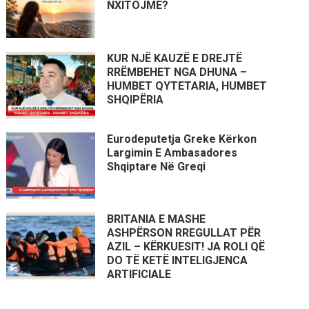
NXITOJMË?
KUR NJË KAUZË E DREJTË
RRËMBEHET NGA DHUNA –
HUMBET QYTETARIA, HUMBET
SHQIPËRIA
Eurodeputetja Greke Kërkon
Largimin E Ambasadores
Shqiptare Në Greqi
BRITANIA E MASHE
ASHPËRSON RREGULLAT PËR
AZIL – KËRKUESIT! JA ROLI QË
DO TË KETË INTELIGJENCA
ARTIFICIALE