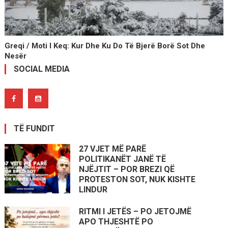
Greqi / Moti I Keq: Kur Dhe Ku Do Të Bjerë Borë Sot Dhe
Nesër
SOCIAL MEDIA
TË FUNDIT
27 VJET MË PARË
POLITIKANËT JANË TË
NJËJTIT – POR BREZI QË
PROTESTON SOT, NUK KISHTE
LINDUR
RITMI I JETËS – PO JETOJMË
APO THJESHTË PO