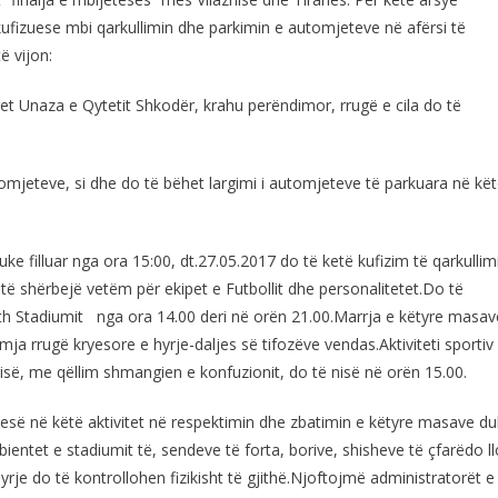
kufizuese mbi qarkullimin dhe parkimin e automjeteve në afërsi të
ë vijon:
et Unaza e Qytetit Shkodër, krahu perëndimor, rrugë e cila do të
tomjeteve, si dhe do të bëhet largimi i automjeteve të parkuara në kë
uke filluar nga ora 15:00, dt.27.05.2017 do të ketë kufizim të qarkullim
të shërbejë vetëm për ekipet e Futbollit dhe personalitetet.Do të
eth Stadiumit nga ora 14.00 deri në orën 21.00.Marrja e këtyre masav
mja rrugë kryesore e hyrje-daljes së tifozëve vendas.Aktiviteti sportiv
erisë, me qëllim shmangien e konfuzionit, do të nisë në orën 15.00.
së në këtë aktivitet në respektimin dhe zbatimin e këtyre masave d
tet e stadiumit të, sendeve të forta, borive, shisheve të çfarëdo llo
je do të kontrollohen fizikisht të gjithë.Njoftojmë administratorët e