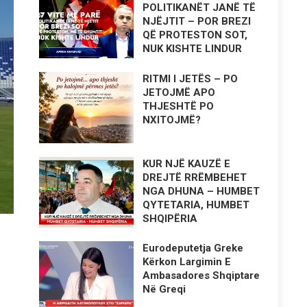
POLITIKANËT JANË TË
NJËJTIT – POR BREZI
QË PROTESTON SOT,
NUK KISHTE LINDUR
RITMI I JETËS – PO
JETOJMË APO
THJESHTË PO
NXITOJMË?
KUR NJË KAUZË E
DREJTË RRËMBEHET
NGA DHUNA – HUMBET
QYTETARIA, HUMBET
SHQIPËRIA
Eurodeputetja Greke
Kërkon Largimin E
Ambasadores Shqiptare
Në Greqi