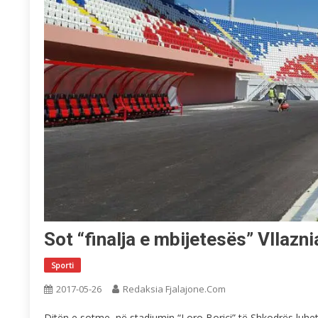
Sot “finalja e mbijetesës” Vllazn
Sporti
2017-05-26
Redaksia Fjalajone.com
Ditën e sotme, në stadiumin “Loro Boriçi” të Shkodrës luhet