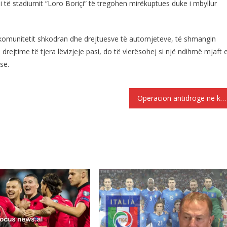
si të stadiumit “Loro Boriçi” të tregohen mirëkuptues duke i mbyllur
 komunitetit shkodran dhe drejtuesve të automjeteve, të shmangin
 drejtime të tjera lëvizjeje pasi, do të vlerësohej si një ndihmë mjaft 
së.
Operacion antidrogë në kufirin Shqipëri-Greqi, kapet 80 kg marijuanë