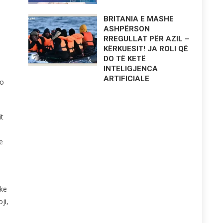
BRITANIA E MASHE
ASHPËRSON
RREGULLAT PËR AZIL –
KËRKUESIT! JA ROLI QË
DO TË KETË
INTELIGJENCA
ARTIFICIALE
to
it
e
uke
ji,