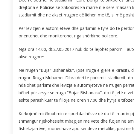
drejtoria e Policisë së Shkodrës ka marrë një sërë masash 
stadiumit dhe në akset rrugore që lidhen me të, si më posht
Për lëvizjen e automjeteve dhe parkimin e tyre do të përdor
orientohet dhe monitorohet nga shërbime policore.
Nga ora 14.00, dt.27.05.2017 nuk do të lejohet parkimi i au
akse rrugore:
Në rrugën “Bujar Bishanaku”, (ose rruga e gjerë e Kirasit), d
rrugor. Rruga Muhamet Dibra deri te parkimi i stadiumit, do 
ndalohet parkimi dhe lëvizja e automjeteve në rrugën përr
bëhet për arsye se rruga “Bujar Bishanaku”, do të jetë e vet
është parashikuar të fillojë në orën 17.00 dhe hyrja e tifoz
Kërkojmë mirëkuptimin e sportdashësve që do të marrin pje
shmangur njëkohësisht mbajtjen me vete dhe futjen në ambien
fishekzjarrëve, monedhave apo sendeve metalike, pasi në hyr