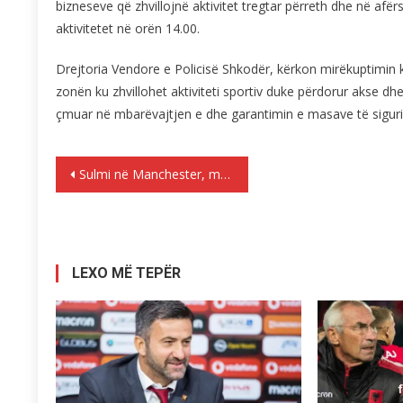
bizneseve që zhvillojnë aktivitet tregtar përreth dhe në afër
aktivitetet në orën 14.00.
Drejtoria Vendore e Policisë Shkodër, kërkon mirëkuptimin
zonën ku zhvillohet aktiviteti sportiv duke përdorur akse dhe
çmuar në mbarëvajtjen e dhe garantimin e masave të siguri
Lëvizje
Sulmi në Manchester, mediat britanike: Mes të ndaluarve edhe një shqiptar
te
postimet
LEXO MË TEPËR