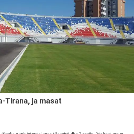
ia-Tirana, ja masat
 “finalja e mbijetesës” mes Vllaznisë dhe Tiranës. Për këtë arsye