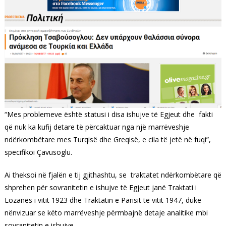
“Mes problemeve është statusi i disa ishujve të Egjeut dhe fakti
që nuk ka kufij detare të përcaktuar nga një marrëveshje
ndërkombëtare mes Turqisë dhe Greqisë, e cila të jetë në fuqi”,
specifikoi Çavusoglu.
Ai theksoi në fjalën e tij gjithashtu, se traktatet ndërkombëtare që
shprehen për sovranitetin e ishujve të Egjeut janë Traktati i
Lozanës i vitit 1923 dhe Traktatin e Parisit të vitit 1947, duke
nënvizuar se këto marrëveshje përmbajnë detaje analitike mbi
sovranitetin e ishujve.