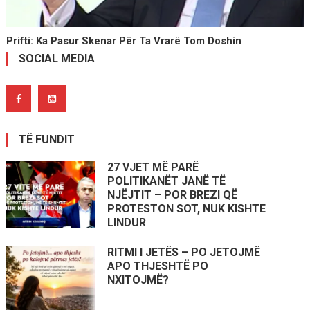
Prifti: Ka Pasur Skenar Për Ta Vrarë Tom Doshin
SOCIAL MEDIA
TË FUNDIT
27 VJET MË PARË
POLITIKANËT JANË TË
NJËJTIT – POR BREZI QË
PROTESTON SOT, NUK KISHTE
LINDUR
RITMI I JETËS – PO JETOJMË
APO THJESHTË PO
NXITOJMË?