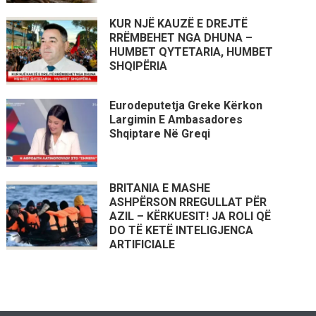
KUR NJË KAUZË E DREJTË
RRËMBEHET NGA DHUNA –
HUMBET QYTETARIA, HUMBET
SHQIPËRIA
Eurodeputetja Greke Kërkon
Largimin E Ambasadores
Shqiptare Në Greqi
BRITANIA E MASHE
ASHPËRSON RREGULLAT PËR
AZIL – KËRKUESIT! JA ROLI QË
DO TË KETË INTELIGJENCA
ARTIFICIALE