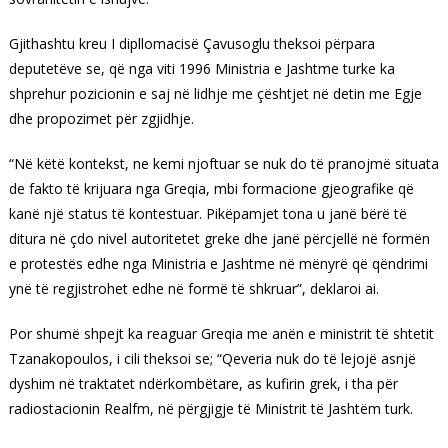
Gjithashtu kreu I dipllomacisë Çavusoglu theksoi përpara
deputetëve se, që nga viti 1996 Ministria e Jashtme turke ka
shprehur pozicionin e saj në lidhje me çështjet në detin me Egje
dhe propozimet për zgjidhje.
“Në këtë kontekst, ne kemi njoftuar se nuk do të pranojmë situata
de fakto të krijuara nga Greqia, mbi formacione gjeografike që
kanë një status të kontestuar. Pikëpamjet tona u janë bërë të
ditura në çdo nivel autoritetet greke dhe janë përcjellë në formën
e protestës edhe nga Ministria e Jashtme në mënyrë që qëndrimi
ynë të regjistrohet edhe në formë të shkruar”, deklaroi ai.
Por shumë shpejt ka reaguar Greqia me anën e ministrit të shtetit
Tzanakopoulos, i cili theksoi se; “Qeveria nuk do të lejojë asnjë
dyshim në traktatet ndërkombëtare, as kufirin grek, i tha për
radiostacionin Realfm, në përgjigje të Ministrit të Jashtëm turk.