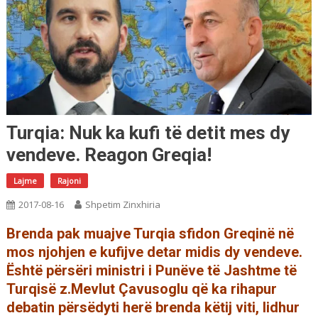
Turqia: Nuk ka kufi të detit mes dy
vendeve. Reagon Greqia!
Lajme
Rajoni
2017-08-16
Shpetim Zinxhiria
Brenda pak muajve Turqia sfidon Greqinë në
mos njohjen e kufijve detar midis dy vendeve.
Është përsëri ministri i Punëve të Jashtme të
Turqisë z.Mevlut Çavusoglu që ka rihapur
debatin përsëdyti herë brenda këtij viti, lidhur