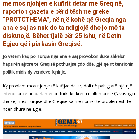
me mos njohjen e kufirit detar me Greqinë,
raporton gazeta e përditëshme greke
“PROTOTHEMA”, në një kohë që Greqia nga
ana e saj as nuk do ta ndigjojë dhe jo më ta
diskutojë. Bëhet fjalë për 25 ishuj në Detin
Egjeo që i përkasin Greqisë.
Jo vetëm kaq po Turqia nga ana e saj provokon duke shkelur
hapsirën ajrore të Greqisë pothuajse çdo ditë, gjë që rit tensionin
politik midis dy vendeve fqninje.
Ky problem mos njohje të kufijve detar, doli në pah gjatë një një
interpelance në parlamentin turk, ku kreu i dipllomacisë Çavusoglu
tha se, mes Turqisë dhe Greqisë ka një numër të problemesh të
ndërlidhura në Egje.