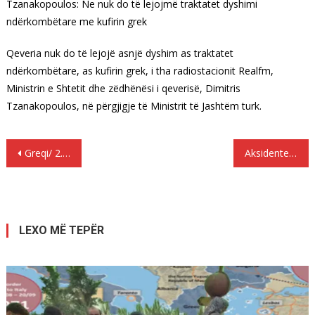
Tzanakopoulos: Ne nuk do të lejojmë traktatet dyshimi
ndërkombëtare me kufirin grek
Qeveria nuk do të lejojë asnjë dyshim as traktatet
ndërkombëtare, as kufirin grek, i tha radiostacionit Realfm,
Ministrin e Shtetit dhe zëdhënësi i qeverisë, Dimitris
Tzanakopoulos, në përgjigje të Ministrit të Jashtëm turk.
Lëvizje
Greqi/ 2.000 policë në dispozicion për të mbështetur zjarrfikësit
Aksidentet në punë. Adriatiku në mes të 120 viktimave të tjerë shqiptarë.
te
postimet
LEXO MË TEPËR