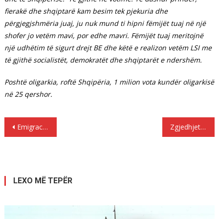
fierakë dhe shqiptarë kam besim tek pjekuria dhe
përgjegjshmëria juaj, ju nuk mund ti hipni fëmijët tuaj në një
shofer jo vetëm mavi, por edhe mavri. Fëmijët tuaj meritojnë
një udhëtim të sigurt drejt BE dhe këtë e realizon vetëm LSI me
të gjithë socialistët, demokratët dhe shqiptarët e ndershëm.
Poshtë oligarkia, roftë Shqipëria, 1 milion vota kundër oligarkisë
në 25 qershor.
Lëvizje
Emigracioni : Votat Rilindjes, ku ishte në këto 4 vite ?
Zgjedhjet do monitorohen nga 330 vëzhgues të huaj, në 26 qershor japin opinionin
te
postimet
LEXO MË TEPËR