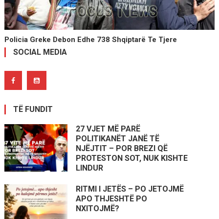
Policia Greke Debon Edhe 738 Shqiptarë Te Tjere
SOCIAL MEDIA
TË FUNDIT
27 VJET MË PARË
POLITIKANËT JANË TË
NJËJTIT – POR BREZI QË
PROTESTON SOT, NUK KISHTE
LINDUR
RITMI I JETËS – PO JETOJMË
APO THJESHTË PO
NXITOJMË?