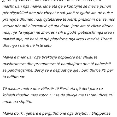
mashtruan nga mavia. Janë ata që e kuptojnë se mavia punon
për oligarklinë dhe për xhepat e saj. Janë të gjithë ata që nuk e
pranojnë dhunën ndaj qytetarëve të Fierit, presionin për të mos
votuar për atë alternativë që ata duan. Janë ata të cilëve dhuna
ndaj një 18 vjeçari në Zharrës i cili u godit pabesisht nga kreu i
mavisë atje, në bazë të një platofrme nga kreu i mavisë Tiranë
dhe nga i nënti në listë këtu.
Mavia e tmerruar nga braktisja popullore për shkak të
mashtrimeve dhe premtimeve të pambajtura dhe të pabesisë
së pandreqshme. Besoj se e dëgjuat që dje i bëri thirrje PD për
ta ndihmuar.
Të dashur motra dhe vëllezër të Fierit ata që deri para ca
kohësh thoshin mos voton LSI se do shkojë me PD tani thotë PD
aman na shpëto.
Mavia do iki njëherë e përgjithmonë nga drejtimi i Shqipërisë