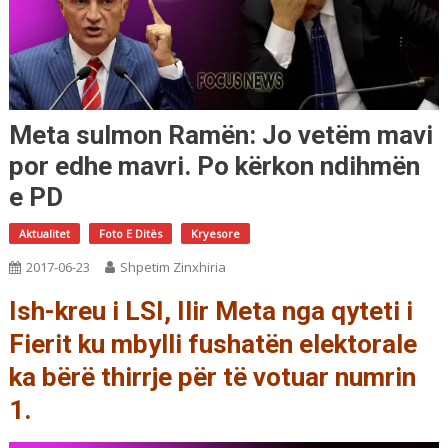
Meta sulmon Ramën: Jo vetëm mavi
por edhe mavri. Po kërkon ndihmën
e PD
Aktualitet
Foto E Ditës
Kryesore
2017-06-23
Shpetim Zinxhiria
Ish-kreu i LSI, Ilir Meta nga qyteti i
Fierit ku mbylli fushatën elektorale
ka bërë thirrje për të votuar numrin
1.