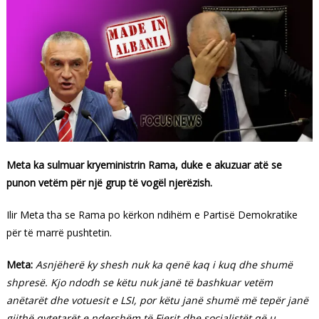
Meta ka sulmuar kryeministrin Rama, duke e akuzuar atë se
punon vetëm për një grup të vogël njerëzish.
Ilir Meta tha se Rama po kërkon ndihëm e Partisë Demokratike
për të marrë pushtetin.
Meta:
Asnjëherë ky shesh nuk ka qenë kaq i kuq dhe shumë
shpresë. Kjo ndodh se këtu nuk janë të bashkuar vetëm
anëtarët dhe votuesit e LSI, por këtu janë shumë më tepër janë
gjithë qytetarët e ndershëm të Fierit dhe socialistët që u