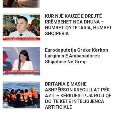
KUR NJË KAUZË E DREJTË
RRËMBEHET NGA DHUNA –
HUMBET QYTETARIA, HUMBET
SHQIPËRIA
Eurodeputetja Greke Kërkon
Largimin E Ambasadores
Shqiptare Në Greqi
BRITANIA E MASHE
ASHPËRSON RREGULLAT PËR
AZIL – KËRKUESIT! JA ROLI QË
DO TË KETË INTELIGJENCA
ARTIFICIALE