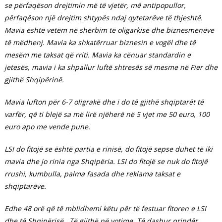
se përfaqëson drejtimin më të vjetër, më antipopullor,
përfaqëson një drejtim shtypës ndaj qytetarëve të thjeshtë.
Mavia është vetëm në shërbim të oligarkisë dhe biznesmenëve
të mëdhenj. Mavia ka shkatërruar biznesin e vogël dhe të
mesëm me taksat që rriti. Mavia ka cënuar standardin e
jetesës, mavia i ka shpallur luftë shtresës së mesme në Fier dhe
gjithë Shqipërinë.
Mavia lufton për 6-7 oligrakë dhe i do të gjithë shqiptarët të
varfër, që ti blejë sa më lirë njëherë në 5 vjet me 50 euro, 100
euro apo me vende pune.
LSI do fitojë se është partia e rinisë, do fitojë sepse duhet të iki
mavia dhe jo rinia nga Shqipëria. LSI do fitojë se nuk do fitojë
rrushi, kumbulla, palma fasada dhe reklama taksat e
shqiptarëve.
Edhe 48 orë që të mblidhemi këtu për të festuar fitoren e LSI
dhe të Shqipërisë. Të gjithë në votime. Të dashur prindër,