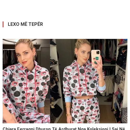
te
postimet
LEXO MË TEPËR
Chiara Ferragni Dhuron Të Ardhurat Nga Koleksioni I Saj Në