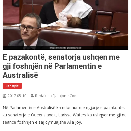
E pazakontë, senatorja ushqen me
gji foshnjën në Parlamentin e
Australisë
Lifestyle
2017-05-10
Redaksia Fjalajone.com
Në Parlamentin e Australisë ka ndodhur një ngjarje e pazakontë,
ku senatorja e Queenslandit, Larissa Waters ka ushqyer me gji në
seancë foshnjën e saj dymuajshe Alia Joy.