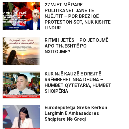
27 VJET MË PARË
POLITIKANËT JANË TË
NJËJTIT – POR BREZI QË
PROTESTON SOT, NUK KISHTE
LINDUR
RITMI I JETËS – PO JETOJMË
APO THJESHTË PO
NXITOJMË?
KUR NJË KAUZË E DREJTË
RRËMBEHET NGA DHUNA –
HUMBET QYTETARIA, HUMBET
SHQIPËRIA
Eurodeputetja Greke Kërkon
Largimin E Ambasadores
Shqiptare Në Greqi