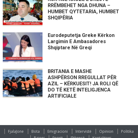
RRËMBEHET NGA DHUNA –
HUMBET QYTETARIA, HUMBET
SHQIPËRIA
Eurodeputetja Greke Kërkon
Largimin E Ambasadores
Shqiptare Në Greqi
BRITANIA E MASHE
ASHPËRSON RREGULLAT PËR
AZIL – KËRKUESIT! JA ROLI QË
DO TË KETË INTELIGJENCA
ARTIFICIALE
FjalaJone
Bota
Emigracioni
Intervistë
Opinion
Politika
Rajoni
Sporti
Shkencë
Kontaktoni