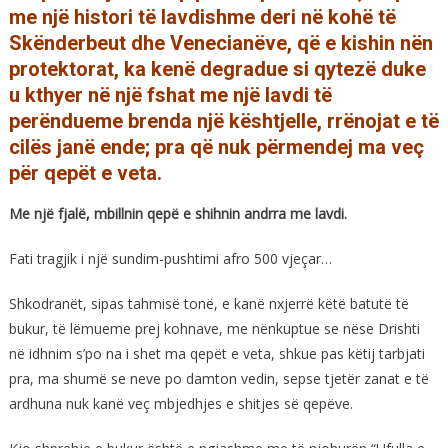
me një histori të lavdishme deri në kohë të
Skënderbeut dhe Venecianëve, që e kishin nën
protektorat, ka kenë degradue si qytezë duke
u kthyer në një fshat me një lavdi të
perëndueme brenda një kështjelle, rrënojat e të
cilës janë ende; pra që nuk përmendej ma veç
për qepët e veta.
Me një fjalë, mbillnin qepë e shihnin andrra me lavdi.
Fati tragjik i një sundim-pushtimi afro 500 vjeçar…
Shkodranët, sipas tahmisë tonë, e kanë nxjerrë këtë batutë të
bukur, të lëmueme prej kohnave, me nënkuptue se nëse Drishti
në idhnim s’po na i shet ma qepët e veta, shkue pas këtij tarbjati
pra, ma shumë se neve po damton vedin, sepse tjetër zanat e të
ardhuna nuk kanë veç mbjedhjes e shitjes së qepëve.