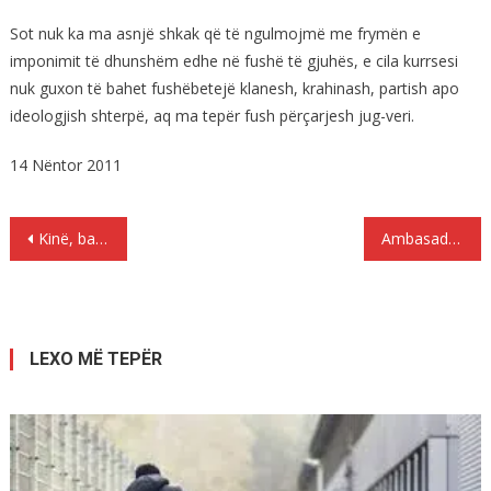
Sot nuk ka ma asnjë shkak që të ngulmojmë me frymën e
imponimit të dhunshëm edhe në fushë të gjuhës, e cila kurrsesi
nuk guxon të bahet fushëbetejë klanesh, krahinash, partish apo
ideologjish shterpë, aq ma tepër fush përçarjesh jug-veri.
14 Nëntor 2011
Lëvizje
Kinë, bazë për simulimin e jetës në Mars
Ambasadorja gjermane: Prapa krizës politike janë lufta për pushtet, armiqësitë dhe frika e politikanëve
te
postimet
LEXO MË TEPËR