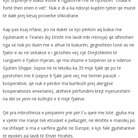
Kjo shprehje e bukur është e ngjashme me të njohurën “Ufulla e
fortë then enën e vet”. Nuk e di a ka ndonjë kuptim tjetër që mund
të dalë prej kësaj proverbe shkodrane.
Kap pas ksaj rrfane, po na duket se kjo përkon aq bukur me
Gjuhëtarët e Tiranës (ky Drisht me lavdi mbi rrënoja) që idhnohen
nga se nuk po duen me e afrue të bukurën, gegnishten tonë as në
fjalor e as në sintaksë e i gëzohen veç një Drejtshkrimi të
cunguem e Fjalori mjeran, që ma shumë e turpëron se e nderon
Gjuhën Shqipe. Sepse në të leksiku ka 35 mijë fjalë që po të
pjestohen me 6 (sepse 6 fjalë janë veç me termin parazit –
kooperativë, që nuk e përdor ma kurrkush prej alergjisë
kooperativiste enveriane), atëherë përfundimi krejt mjerueshëm
na del se jemi në kufinjtë e 6 mijë fjalëve.
Që pra mbrothësia e përparimi ynë për t`u qarë me lotë: gjuha ma
e vjetër me rranjë tek etruskët e pellazgët, në ilirishte e mandej po
na shfaqet si ma e varfëra gjuhë në Europë, e kjo falë gjuhëtarëve
të epokës pa lavdi të Enver Hoxhës.