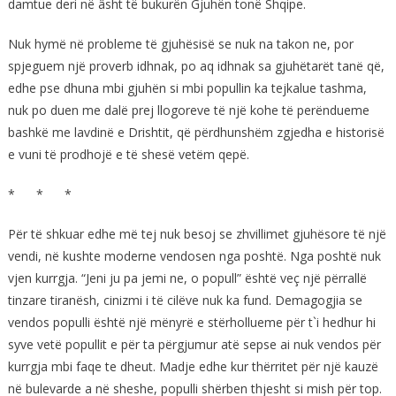
damtue deri në âsht të bukurën Gjuhën tonë Shqipe.
Nuk hymë në probleme të gjuhësisë se nuk na takon ne, por
spjeguem një proverb idhnak, po aq idhnak sa gjuhëtarët tanë që,
edhe pse dhuna mbi gjuhën si mbi popullin ka tejkalue tashma,
nuk po duen me dalë prej llogoreve të një kohe të perëndueme
bashkë me lavdinë e Drishtit, që përdhunshëm zgjedha e historisë
e vuni të prodhojë e të shesë vetëm qepë.
* * *
Për të shkuar edhe më tej nuk besoj se zhvillimet gjuhësore të një
vendi, në kushte moderne vendosen nga poshtë. Nga poshtë nuk
vjen kurrgja. “Jeni ju pa jemi ne, o popull” është veç një përrallë
tinzare tiranësh, cinizmi i të cilëve nuk ka fund. Demagogjia se
vendos populli është një mënyrë e stërhollueme për t`i hedhur hi
syve vetë popullit e për ta përgjumur atë sepse ai nuk vendos për
kurrgja mbi faqe te dheut. Madje edhe kur thërritet për një kauzë
në bulevarde a në sheshe, populli shërben thjesht si mish për top.