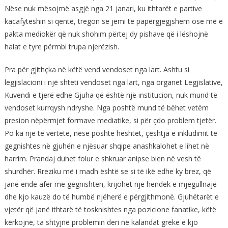
Nëse nuk mësojmë asgjë nga 21 janari, ku ithtarët e partive
kacafyteshin si qentë, tregon se jemi të papërgjegjshëm ose më e
pakta mediokër që nuk shohim përtej dy pishave që i lëshojnë
halat e tyre përmbi trupa njerëzish.
Pra për gjithçka në këtë vend vendoset nga lart. Ashtu si
legjislacioni i një shteti vendoset nga lart, nga organet Legjislative,
Kuvendi e tjerë edhe Gjuha që është një institucion, nuk mund të
vendoset kurrqysh ndryshe. Nga poshtë mund të bëhet vetëm
presion nëpërmjet formave mediatike, si për çdo problem tjetër.
Po ka një të vërtetë, nëse poshtë heshtet, çështja e inkludimit të
gegnishtes në gjuhën e njësuar shqipe anashkalohet e lihet në
harrim. Prandaj duhet folur e shkruar anipse bien në vesh të
shurdhër. Rreziku më i madh është se si të ikë edhe ky brez, që
janë ende afër me gegnishtën, krijohet një hendek e mjegullnajë
dhe kjo kauzë do të humbë njëherë e përgjithmonë. Gjuhëtarët e
vjetër që janë ithtarë të tosknishtes nga pozicione fanatike, këtë
kërkojnë, ta shtyjnë problemin deri në kalandat greke e kjo