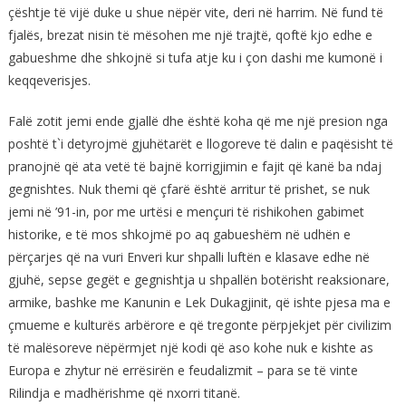
çështje të vijë duke u shue nëpër vite, deri në harrim. Në fund të
fjalës, brezat nisin të mësohen me një trajtë, qoftë kjo edhe e
gabueshme dhe shkojnë si tufa atje ku i çon dashi me kumonë i
keqqeverisjes.
Falë zotit jemi ende gjallë dhe është koha që me një presion nga
poshtë t`i detyrojmë gjuhëtarët e llogoreve të dalin e paqësisht të
pranojnë që ata vetë të bajnë korrigjimin e fajit që kanë ba ndaj
gegnishtes. Nuk themi që çfarë është arritur të prishet, se nuk
jemi në ’91-in, por me urtësi e mençuri të rishikohen gabimet
historike, e të mos shkojmë po aq gabueshëm në udhën e
përçarjes që na vuri Enveri kur shpalli luftën e klasave edhe në
gjuhë, sepse gegët e gegnishtja u shpallën botërisht reaksionare,
armike, bashke me Kanunin e Lek Dukagjinit, që ishte pjesa ma e
çmueme e kulturës arbërore e që tregonte përpjekjet për civilizim
të malësoreve nëpërmjet një kodi që aso kohe nuk e kishte as
Europa e zhytur në errësirën e feudalizmit – para se të vinte
Rilindja e madhërishme që nxorri titanë.