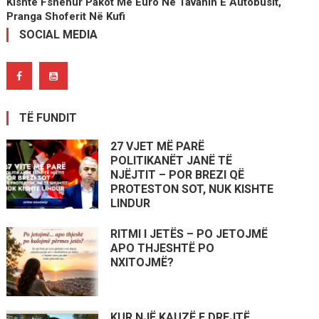
Kishte Fshehur Pakot Me Euro Në Tavanin E Autobusit,
Pranga Shoferit Në Kufi
SOCIAL MEDIA
TË FUNDIT
27 VJET MË PARË
POLITIKANËT JANË TË
NJËJTIT – POR BREZI QË
PROTESTON SOT, NUK KISHTE
LINDUR
RITMI I JETËS – PO JETOJMË
APO THJESHTË PO
NXITOJMË?
KUR NJË KAUZË E DREJTË