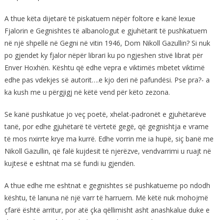
A thue këta dijetarë të piskatuem nëpër foltore e kanë lexue
Fjalorin e Gegnishtes të albanologut e gjuhëtarit të pushkatuem
në një shpellë në Gegni në vitin 1946, Dom Nikoll Gazullin? Si nuk
po gjendet ky fjalor nëpër librari ku po ngjeshen stivë librat për
Enver Hoxhën. Kështu që edhe vepra e viktimës mbetet viktimë
edhe pas vdekjes së autorit….e kjo deri në pafundësi. Pse pra?- a
ka kush me u përgjigj në këtë vend për këto zezona.
Se kanë pushkatue jo veç poetë, xhelat-padronët e gjuhëtarëve
tanë, por edhe gjuhëtarë të vërtetë gegë, që gegnishtja e vrame
të mos nxirrte krye ma kurrë. Edhe vorrin me ia hupë, siç banë me
Nikoll Gazullin, që falë kujdesit të njerëzve, vendvarrimi u ruajt në
kujtesë e eshtnat ma së fundi iu gjendën.
A thue edhe me eshtnat e gegnishtes së pushkatueme po ndodh
kështu, të lanuna në një varr të harruem. Më këtë nuk mohojmë
çfarë është arritur, por atë çka qëllimisht asht anashkalue duke e