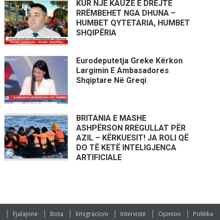
KUR NJË KAUZË E DREJTË
RRËMBEHET NGA DHUNA –
HUMBET QYTETARIA, HUMBET
SHQIPËRIA
Eurodeputetja Greke Kërkon
Largimin E Ambasadores
Shqiptare Në Greqi
BRITANIA E MASHE
ASHPËRSON RREGULLAT PËR
AZIL – KËRKUESIT! JA ROLI QË
DO TË KETË INTELIGJENCA
ARTIFICIALE
FjalaJone
Bota
Emigracioni
Intervistë
Opinion
Politika