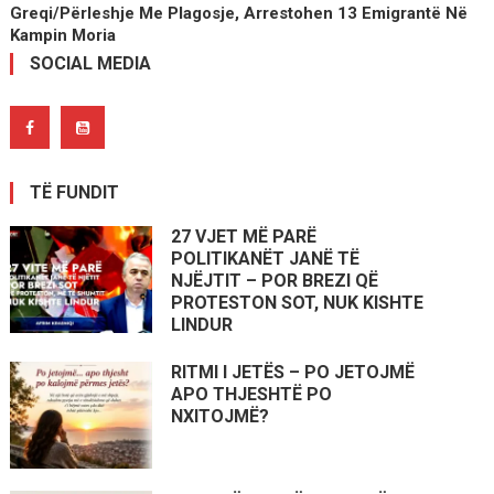
Greqi/Përleshje Me Plagosje, Arrestohen 13 Emigrantë Në
Kampin Moria
SOCIAL MEDIA
TË FUNDIT
27 VJET MË PARË
POLITIKANËT JANË TË
NJËJTIT – POR BREZI QË
PROTESTON SOT, NUK KISHTE
LINDUR
RITMI I JETËS – PO JETOJMË
APO THJESHTË PO
NXITOJMË?