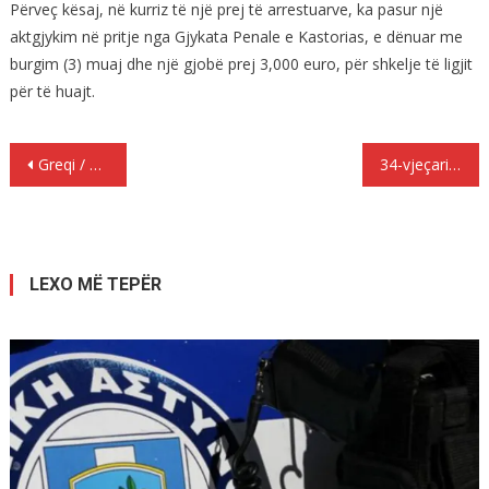
Përveç kësaj, në kurriz të një prej të arrestuarve, ka pasur një
aktgjykim në pritje nga Gjykata Penale e Kastorias, e dënuar me
burgim (3) muaj dhe një gjobë prej 3,000 euro, për shkelje të ligjit
për të huajt.
Lëvizje
Greqi / 1.178 fëmijë refugjatësh të zhdukur
34-vjeçari shqiptar kthehet në burg pasi mbaron lejen, por kapet me heroinë
te
postimet
LEXO MË TEPËR