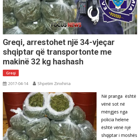
Greqi, arrestohet një 34-vjeçar
shqiptar që transportonte me
makinë 32 kg hashash
Greqi
2017-04-14
Shpetim Zinxhiria
Në pranga është
vënë sot në
mëngjes nga
policia helene
është vënë një
shqiptar i moshës