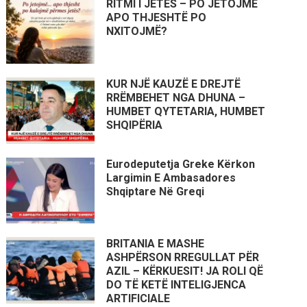
RITMI I JETËS – PO JETOJMË
APO THJESHTË PO
NXITOJMË?
KUR NJË KAUZË E DREJTË
RRËMBEHET NGA DHUNA –
HUMBET QYTETARIA, HUMBET
SHQIPËRIA
Eurodeputetja Greke Kërkon
Largimin E Ambasadores
Shqiptare Në Greqi
BRITANIA E MASHE
ASHPËRSON RREGULLAT PËR
AZIL – KËRKUESIT! JA ROLI QË
DO TË KETË INTELIGJENCA
ARTIFICIALE