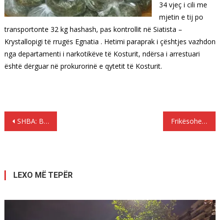
34 vjeç i cili me
mjetin e tij po
transportonte 32 kg hashash, pas kontrollit në Siatista –
Krystallopigi të rrugës Egnatia . Hetimi paraprak i çështjes vazhdon
nga departamenti i narkotikëve të Kosturit, ndërsa i arrestuari
është dërguar në prokurorinë e qytetit të Kosturit.
Lëvizje
SHBA: Bomba GBU – 43 arma e duhur…
Frikësohet Kina ! Koreja e Veriut: Do të “shtypim pa mëshirë ” SHBA nëse na sulmojnë
te
postimet
LEXO MË TEPËR