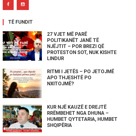
TË FUNDIT
27 VJET MË PARË
POLITIKANËT JANË TË
NJËJTIT – POR BREZI QË
PROTESTON SOT, NUK KISHTE
LINDUR
RITMI I JETËS – PO JETOJMË
APO THJESHTË PO
NXITOJMË?
KUR NJË KAUZË E DREJTË
RRËMBEHET NGA DHUNA –
HUMBET QYTETARIA, HUMBET
SHQIPËRIA