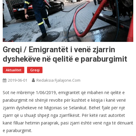
Greqi / Emigrantët i venë zjarrin
dyshekëve në qelitë e paraburgimit
Aktualitet
Greqi
2019-06-01
Redaksia Fjalajone.com
Sot ne mbrëmje 1/06/2019, emigrantët që mbahen në qelitë e
paraburgimit në shënjë revolte për kushtet e këqija i kanë venë
zjarrin dyshekeve në Migonias se Selanikut. Bëhet fjalë për një
zjarrr që u shuajt shpejt nga zjarrfikësit. Për këtë rast autoritet
kanë filluar hetimin paraprak, pasi zjarri është venë nga të dënuarit
e paraburgimit.