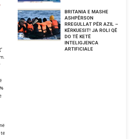
ë
BRITANIA E MASHE
ASHPËRSON
RREGULLAT PËR AZIL –
KËRKUESIT! JA ROLI QË
DO TË KETË
INTELIGJENCA
g”
ARTIFICIALE
om.
r
ë
6%
ë
onë
 të