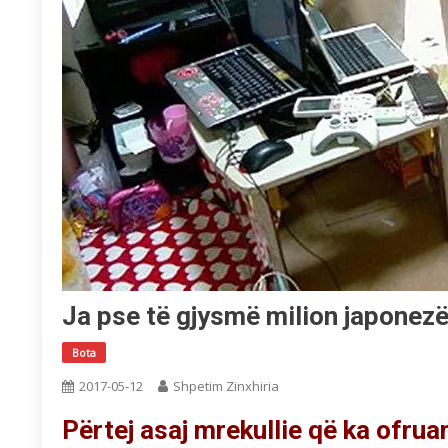
Ja pse të gjysmë milion japonezë
Bota
2017-05-12
Shpetim Zinxhiria
Përtej asaj mrekullie që ka ofru