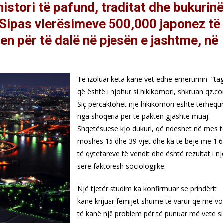
istori të pafund, traditat dhe bukurin
. Sipas vlerësimeve 500,000 japonez të
en për të dalë në pjesën e jashtme, në
Të izoluar këta kanë vet edhe emërtimin “ta
që është i njohur si hikikomori, shkruan qz.c
Siç përcaktohet një hikikomori është tërhequ
nga shoqëria për të paktën gjashtë muaj.
Shqetësuese kjo dukuri, që ndeshet në mes t
moshës 15 dhe 39 vjet dhe ka të bëjë me 1.
të qytetarëve të vendit dhe është rezultat i nj
sërë faktorësh sociologjike.
Një tjetër studim ka konfirmuar se prindërit
kanë krijuar fëmijët shumë të varur që më v
të kanë një problem për të punuar më vete si