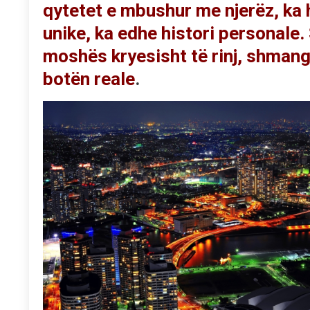
qytetet e mbushur me njerëz, ka h
unike, ka edhe histori personale
moshës kryesisht të rinj, shmang
botën reale
.