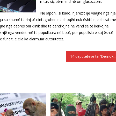
rritur, siç përmend në omgfacts.com.
Në Japoni, si kudo, njerëzit që vuajnë nga një
 sa shumë të rinj të riintegrohen në shoqëri nuk është një shtrat me
jnë nga depresioni klinik dhe të qëndrojnë në vend se të kërkojnë
 një nga vendet më të populluara në botë, por popullsia e saj është
 fundit, e cila ka alarmuar autoritetet.
14 deputetëve të “Demokracia e Re” kërkojnë shpjegim për deklaratat e ministrit Kammenou për politikën e jashtme greke në B