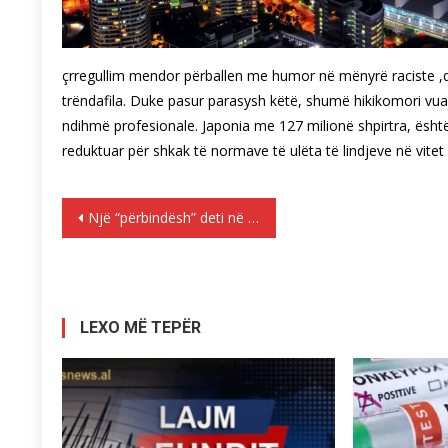
çrregullim mendor përballen me humor në mënyrë raciste ,qa
trëndafila. Duke pasur parasysh këtë, shumë hikikomori vua
ndihmë profesionale. Japonia me 127 milionë shpirtra, është
reduktuar për shkak të normave të ulëta të lindjeve në vitet e
Lëvizje
Një “përbindësh” deti në brigjet e Indonezisë
te
postimet
LEXO MË TEPËR