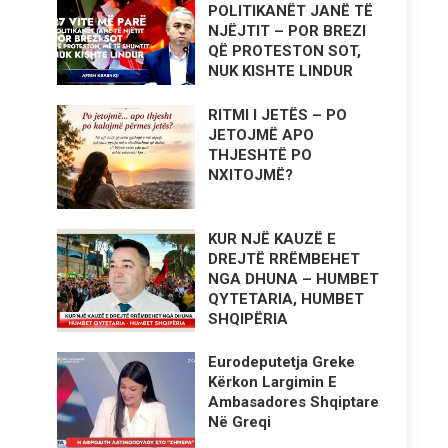
POLITIKANËT JANË TË
NJËJTIT – POR BREZI
QË PROTESTON SOT,
NUK KISHTE LINDUR
RITMI I JETËS – PO
JETOJMË APO
THJESHTË PO
NXITOJMË?
KUR NJË KAUZË E
DREJTË RRËMBEHET
NGA DHUNA – HUMBET
QYTETARIA, HUMBET
SHQIPËRIA
Eurodeputetja Greke
Kërkon Largimin E
Ambasadores Shqiptare
Në Greqi