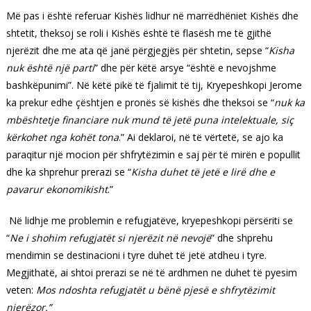
Më pas i është referuar Kishës lidhur në marrëdhëniet Kishës dhe
shtetit, theksoj se roli i Kishës është të flasësh me të gjithë
njerëzit dhe me ata që janë përgjegjës për shtetin, sepse “
Kisha
nuk është një parti
” dhe për këtë arsye “është e nevojshme
bashkëpunimi”. Në këtë pikë të fjalimit të tij, Kryepeshkopi Jerome
ka prekur edhe çështjen e pronës së kishës dhe theksoi se “
nuk ka
mbështetje financiare nuk mund të jetë puna intelektuale, siç
kërkohet nga kohët tona
.” Ai deklaroi, në të vërtetë, se ajo ka
paraqitur një mocion për shfrytëzimin e saj për të mirën e popullit
dhe ka shprehur prerazi se “
Kisha duhet të jetë e lirë dhe e
pavarur ekonomikisht
.”
Në lidhje me problemin e refugjatëve, kryepeshkopi përsëriti se
“
Ne i shohim refugjatët si njerëzit në nevojë
” dhe shprehu
mendimin se destinacioni i tyre duhet të jetë atdheu i tyre.
Megjithatë, ai shtoi prerazi se në të ardhmen ne duhet të pyesim
veten:
Mos ndoshta refugjatët u bënë pjesë e shfrytëzimit
njerëzor.”