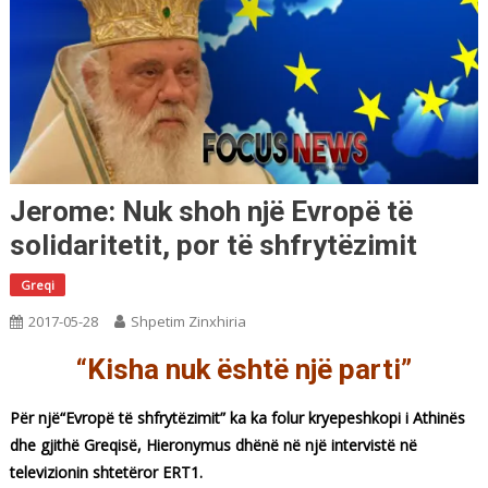
Jerome: Nuk shoh një Evropë të
solidaritetit, por të shfrytëzimit
Greqi
2017-05-28
Shpetim Zinxhiria
“Kisha nuk është një parti”
Për një“Evropë të shfrytëzimit” ka ka folur kryepeshkopi i Athinës
dhe gjithë Greqisë, Hieronymus dhënë në një intervistë në
televizionin shtetëror ERT1.