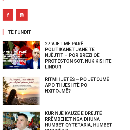
TË FUNDIT
27 VJET MË PARË
POLITIKANËT JANË TË
NJËJTIT – POR BREZI QË
PROTESTON SOT, NUK KISHTE
LINDUR
RITMI I JETËS – PO JETOJMË
APO THJESHTË PO
NXITOJMË?
KUR NJË KAUZË E DREJTË
RRËMBEHET NGA DHUNA –
HUMBET QYTETARIA, HUMBET