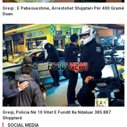
Greqi : E Pabesueshme, Arrestohet Shqiptari Për 400 Gramë
Duan
Greqi, Policia Në 10 Vitet E Fundit Ka Ndaluar 385.887
Shqiptarë
SOCIAL MEDIA