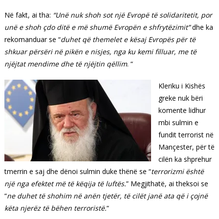
Në fakt, ai tha:
“Unë nuk shoh sot një Evropë të solidaritetit, por
unë e shoh çdo ditë e më
shumë
Evropë
n e
shfrytëzimit”
dhe ka
rekomanduar se “
duhet
që
themelet e kë
saj
Evropës për të
shkuar përsëri në pikën e nisjes, nga ku kemi filluar, me të
njëjtat mendime dhe të njëjtin qëllim
. “
Kleriku i Kishës
greke nuk bëri
komente lidhur
mbi sulmin e
fundit terrorist në
Mançester, për të
cilën ka shprehur
tmerrin e saj dhe dënoi sulmin duke thënë se “
terrorizmi është
një nga efektet më të këqija të luftës.
” Megjithatë, ai theksoi se
“
ne duhet të shohim në anën tjetër, të cilët janë ata që i çojnë
këta njerëz të bëhen terroristë.
“