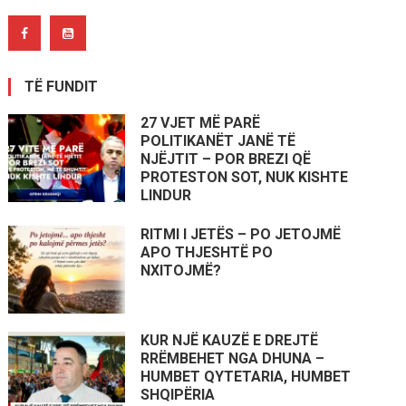
TË FUNDIT
27 VJET MË PARË
POLITIKANËT JANË TË
NJËJTIT – POR BREZI QË
PROTESTON SOT, NUK KISHTE
LINDUR
RITMI I JETËS – PO JETOJMË
APO THJESHTË PO
NXITOJMË?
KUR NJË KAUZË E DREJTË
RRËMBEHET NGA DHUNA –
HUMBET QYTETARIA, HUMBET
SHQIPËRIA