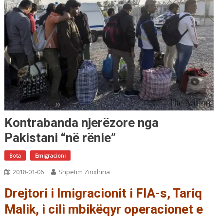
Kontrabanda njerëzore nga
Pakistani “në rënie”
Bota
Emigracioni
2018-01-06
Shpetim Zinxhiria
Drejtori i Imigracionit i FIA-s, Tariq
Malik, i cili mbikëqyr operacionet e