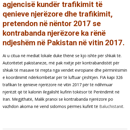
agjencisë kundër trafikimit të
qenieve njerëzore dhe trafikimit,
pretendon në nëntor 2017 se
kontrabanda njerëzore ka rënë
ndjeshëm në Pakistan në vitin 2017.
Ai u citua në mediat lokale duke thënë se kjo ishte për shkak të.
Autoritetet pakistaneze, më pak nxitje për kontrabandistët për
shkak të masave të rrepta nga vendet evropiane dhe përmirësimin
e koordinimit ndërkombëtar për të luftuar çështjen.
FIA kapi 326
trafikan te qenieve njerëzore në vitin 2017 për të ndihmuar
njerëzit që të kalonin ilegalisht kufirin tokësor të Perëndimit në
Iran.
Megjithatë, Malik pranoi se kontrabanda njerëzore po
vazhdon akoma në vend sidomos përmes kufirit të
Baluchistanit.