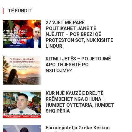
TË FUNDIT
27 VJET MË PARË
POLITIKANËT JANË TË
NJËJTIT – POR BREZI QË
PROTESTON SOT, NUK KISHTE
LINDUR
RITMI I JETËS – PO JETOJMË
APO THJESHTË PO
NXITOJMË?
KUR NJË KAUZË E DREJTË
RRËMBEHET NGA DHUNA –
HUMBET QYTETARIA, HUMBET
SHQIPËRIA
Eurodeputetja Greke Kërkon