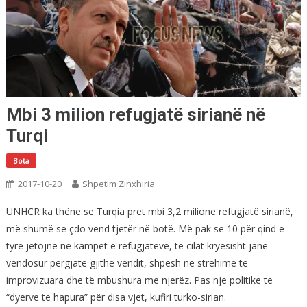
Mbi 3 milion refugjatë sirianë në
Turqi
Bota
2017-10-20
Shpetim Zinxhiria
UNHCR ka thënë se Turqia pret mbi 3,2 milionë refugjatë sirianë,
më shumë se çdo vend tjetër në botë. Më pak se 10 për qind e
tyre jetojnë në kampet e refugjatëve, të cilat kryesisht janë
vendosur përgjatë gjithë vendit, shpesh në strehime të
improvizuara dhe të mbushura me njerëz. Pas një politike të
“dyerve të hapura” për disa vjet, kufiri turko-sirian.