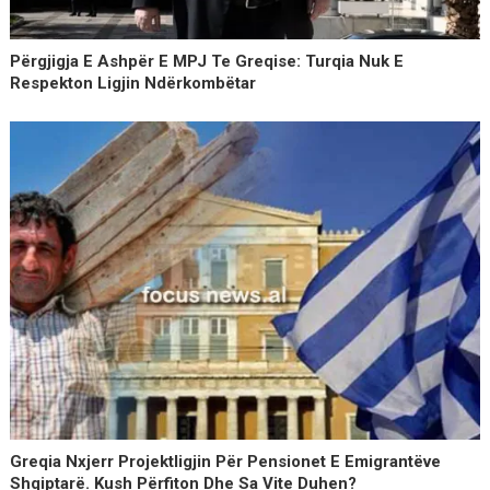
Përgjigja E Ashpër E MPJ Te Greqise: Turqia Nuk E
Respekton Ligjin Ndërkombëtar
Greqia Nxjerr Projektligjin Për Pensionet E Emigrantëve
Shqiptarë. Kush Përfiton Dhe Sa Vite Duhen?