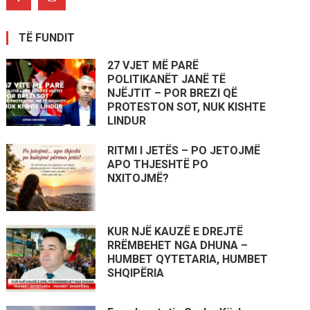
TË FUNDIT
27 VJET MË PARË
POLITIKANËT JANË TË
NJËJTIT – POR BREZI QË
PROTESTON SOT, NUK KISHTE
LINDUR
RITMI I JETËS – PO JETOJMË
APO THJESHTË PO
NXITOJMË?
KUR NJË KAUZË E DREJTË
RRËMBEHET NGA DHUNA –
HUMBET QYTETARIA, HUMBET
SHQIPËRIA