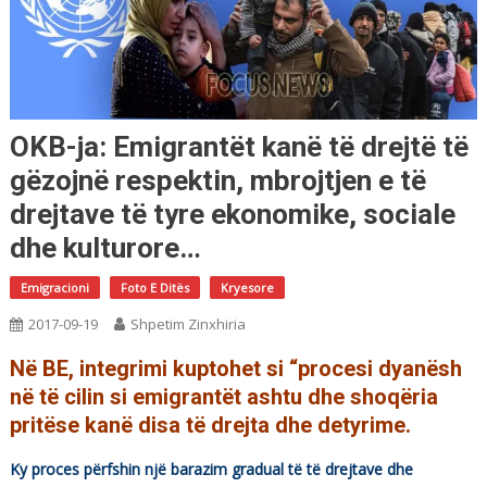
OKB-ja: Emigrantët kanë të drejtë të
gëzojnë respektin, mbrojtjen e të
drejtave të tyre ekonomike, sociale
dhe kulturore…
Emigracioni
Foto E Ditës
Kryesore
2017-09-19
Shpetim Zinxhiria
Në BE, integrimi kuptohet si “procesi dyanësh
në të cilin si emigrantët ashtu dhe shoqëria
pritëse kanë disa të drejta dhe detyrime.
Ky proces përfshin një barazim gradual të të drejtave dhe