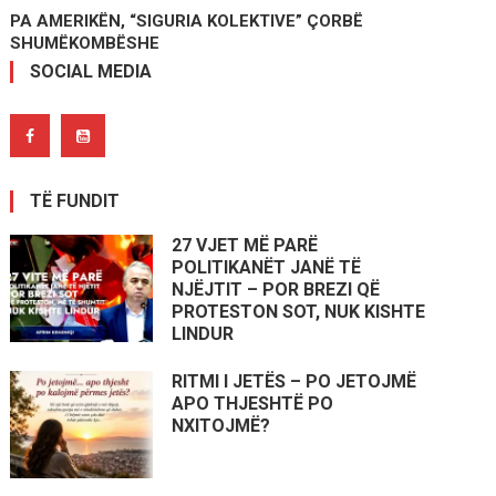
PA AMERIKËN, “SIGURIA KOLEKTIVE” ÇORBË
SHUMËKOMBËSHE
SOCIAL MEDIA
TË FUNDIT
27 VJET MË PARË
POLITIKANËT JANË TË
NJËJTIT – POR BREZI QË
PROTESTON SOT, NUK KISHTE
LINDUR
RITMI I JETËS – PO JETOJMË
APO THJESHTË PO
NXITOJMË?