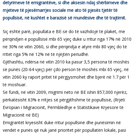
detyrimeve të emigrantëve, si dhe aksesin ndaj shërbimeve dhe
mjeteve të pjesëmarrjes sociale me ato të pjesës tjetër të
popullsisë, në kushtet e barazisë së mundësive dhe të trajtimit.
Siç është parë, popullata e BE-së do të vazhdojë të plaket, me
përqindjen e popullsisë mbi 65 vjeç duke u rritur nga 17% në 2010
në 30% në vitin 2060, si dhe përqindja e atyre mbi 80 vjeç do të
rritet nga 5% në 12% në të njëjtën periudhë.
Gjithashtu, ndërsa në vitin 2010 ka pasur 3,5 persona të moshës
së punës (20-64 vjeç) për çdo person të moshës mbi 65 vjeç, në
vitin 2060 ky raport pritet të përgjysmohet dhe bjerë në 1.7 për 1
të moshuar.
Së fundi, në vitin 2009, migrimi neto në BE ishin 857,000 njerëz,
përkatësisht 63% e rritjes së përgjithshme të popullsisë, (Rrjeti
Evropian i Migracionit, Përmbledhje e Statistikave Kryesore të
Migracionit në BE)
Emigrantët kryesisht duke rritur popullsinë dhe punësimin në
vendet e punës që nuk janë prioritet për popullatën lokale, pasi