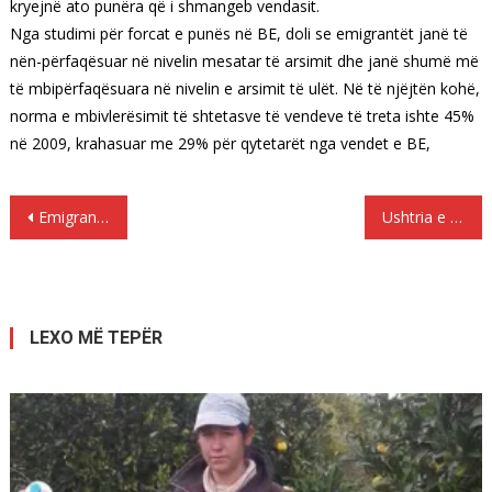
kryejnë ato punëra që i shmangeb vendasit.
Nga studimi për forcat e punës në BE, doli se emigrantët janë të
nën-përfaqësuar në nivelin mesatar të arsimit dhe janë shumë më
të mbipërfaqësuara në nivelin e arsimit të ulët. Në të njëjtën kohë,
norma e mbivlerësimit të shtetasve të vendeve të treta ishte 45%
në 2009, krahasuar me 29% për qytetarët nga vendet e BE,
Lëvizje
Emigrantët në Greqi depozitojnë para në Shqipëri, blejnë edhe shtëpi në Greqi.
Ushtria e Kosovës: Numërimi mbrapsht ka filluar
te
postimet
LEXO MË TEPËR