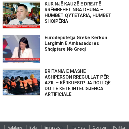
KUR NJË KAUZË E DREJTË
RRËMBEHET NGA DHUNA –
HUMBET QYTETARIA, HUMBET
SHQIPËRIA
Eurodeputetja Greke Kërkon
Largimin E Ambasadores
Shqiptare Në Greqi
BRITANIA E MASHE
ASHPËRSON RREGULLAT PËR
AZIL – KËRKUESIT! JA ROLI QË
DO TË KETË INTELIGJENCA
ARTIFICIALE
FjalaJone
Bota
Emigracioni
Intervistë
Opinion
Politika