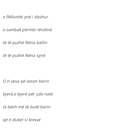
o Pëllumbi ynë i dashur
o zambak përmbi lëndinë
të të puthë Nëna ballin
të të puthë Nëna synë
O ti vesa që veson barin
bjerë,e bjerë për çdo natë
ta bësh më të butë barin
që ti duket si krevat