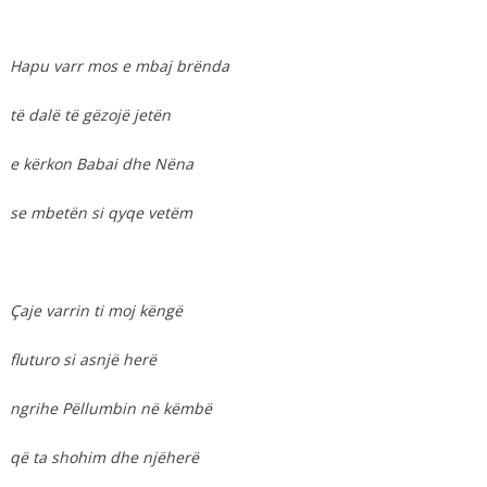
Hapu varr mos e mbaj brënda
të dalë të gëzojë jetën
e kërkon Babai dhe Nëna
se mbetën si qyqe vetëm
Çaje varrin ti moj këngë
fluturo si asnjë herë
ngrihe Pëllumbin në këmbë
që ta shohim dhe njëherë