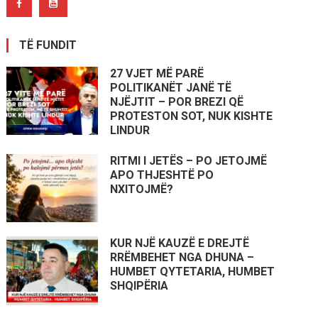
TË FUNDIT
27 VJET MË PARË
POLITIKANËT JANË TË
NJËJTIT – POR BREZI QË
PROTESTON SOT, NUK KISHTE
LINDUR
RITMI I JETËS – PO JETOJMË
APO THJESHTË PO
NXITOJMË?
KUR NJË KAUZË E DREJTË
RRËMBEHET NGA DHUNA –
HUMBET QYTETARIA, HUMBET
SHQIPËRIA