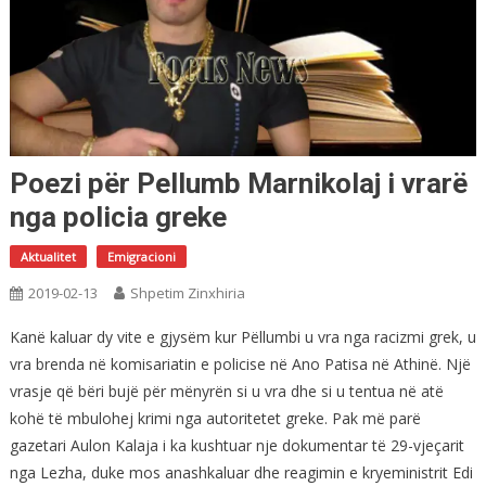
Poezi për Pellumb Marnikolaj i vrarë
nga policia greke
Aktualitet
Emigracioni
2019-02-13
Shpetim Zinxhiria
Kanë kaluar dy vite e gjysëm kur Pëllumbi u vra nga racizmi grek, u
vra brenda në komisariatin e policise në Ano Patisa në Athinë. Një
vrasje që bëri bujë për mënyrën si u vra dhe si u tentua në atë
kohë të mbulohej krimi nga autoritetet greke. Pak më parë
gazetari Aulon Kalaja i ka kushtuar nje dokumentar të 29-vjeçarit
nga Lezha, duke mos anashkaluar dhe reagimin e kryeministrit Edi