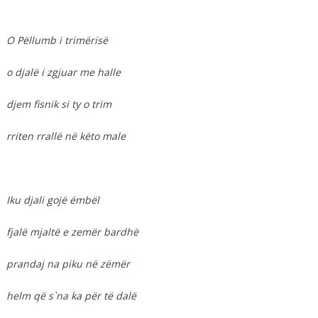
O Pëllumb i trimërisë
o djalë i zgjuar me halle
djem fisnik si ty o trim
rriten rrallë në këto male
Iku djali gojë ëmbël
fjalë mjaltë e zemër bardhë
prandaj na piku në zëmër
helm që s`na ka për të dalë