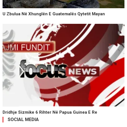
U Zbulua Në Xhunglën E Guatemalës Qytetit Mayan
Dridhje Sizmike 6 Rihter Në Papua Guinea E Re
SOCIAL MEDIA