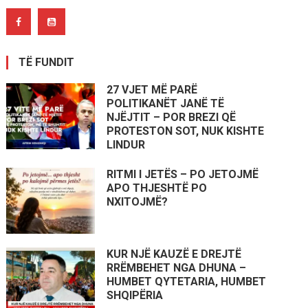
TË FUNDIT
27 VJET MË PARË
POLITIKANËT JANË TË
NJËJTIT – POR BREZI QË
PROTESTON SOT, NUK KISHTE
LINDUR
RITMI I JETËS – PO JETOJMË
APO THJESHTË PO
NXITOJMË?
KUR NJË KAUZË E DREJTË
RRËMBEHET NGA DHUNA –
HUMBET QYTETARIA, HUMBET
SHQIPËRIA