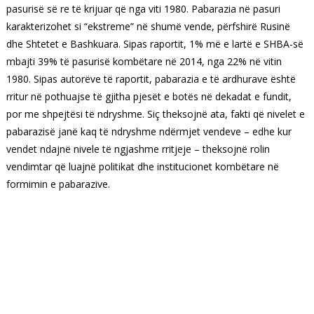
pasurisë së re të krijuar që nga viti 1980.
Pabarazia në pasuri
karakterizohet si “ekstreme” në shumë vende, përfshirë Rusinë
dhe Shtetet e Bashkuara. Sipas raportit, 1% më e lartë e SHBA-së
mbajti 39% të pasurisë kombëtare në 2014, nga 22% në vitin
1980.
Sipas autorëve të raportit, pabarazia e të ardhurave është
rritur në pothuajse të gjitha pjesët e botës në dekadat e fundit,
por me shpejtësi të ndryshme. Siç theksojnë ata, fakti që nivelet e
pabarazisë janë kaq të ndryshme ndërmjet vendeve – edhe kur
vendet ndajnë nivele të ngjashme rritjeje – theksojnë rolin
vendimtar që luajnë politikat dhe institucionet kombëtare në
formimin e pabarazive.