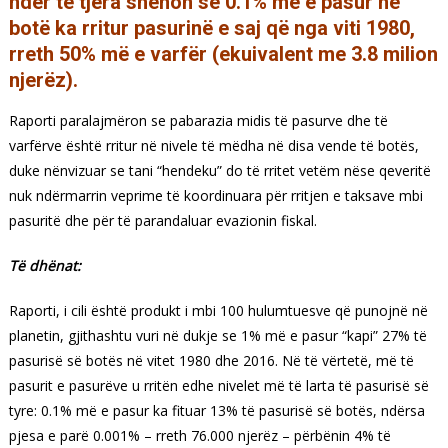
ndër të tjera shënon se 0.1% më e pasur në
botë ka rritur pasurinë e saj që nga viti 1980,
rreth 50% më e varfër (ekuivalent me 3.8 milion
njerëz).
Raporti paralajmëron se pabarazia midis të pasurve dhe të
varfërve është rritur në nivele të mëdha në disa vende të botës,
duke nënvizuar se tani “hendeku” do të rritet vetëm nëse qeveritë
nuk ndërmarrin veprime të koordinuara për rritjen e taksave mbi
pasuritë dhe për të parandaluar evazionin fiskal.
Të dhënat:
Raporti, i cili është produkt i mbi 100 hulumtuesve që punojnë në
planetin, gjithashtu vuri në dukje se 1% më e pasur “kapi” 27% të
pasurisë së botës në vitet 1980 dhe 2016. Në të vërtetë, më të
pasurit e pasurëve u rritën edhe nivelet më të larta të pasurisë së
tyre: 0.1% më e pasur ka fituar 13% të pasurisë së botës, ndërsa
pjesa e parë 0.001% – rreth 76.000 njerëz – përbënin 4% të