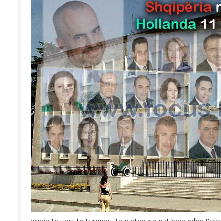
vende të tjera të Evropës. Të njëtën gjë pat bërë edhe Polo