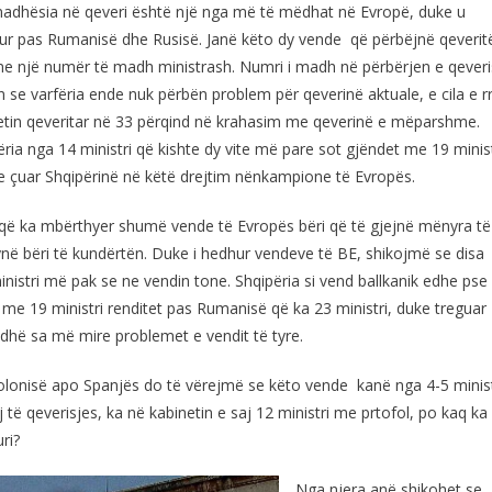
adhësia në qeveri është një nga më të mëdhat në Evropë, duke u
tur pas Rumanisë dhe Rusisë. Janë këto dy vende që përbëjnë qeverit
me një numër të madh ministrash. Numri i madh në përbërjen e qever
 se varfëria ende nuk përbën problem për qeverinë aktuale, e cila e rri
etin qeveritar në 33 përqind në krahasim me qeverinë e mëparshme.
ëria nga 14 ministri që kishte dy vite më pare sot gjëndet me 19 minist
e çuar Shqipërinë në këtë drejtim nënkampione të Evropës.
 që ka mbërthyer shumë vende të Evropës bëri që të gjejnë mënyra të
ynë bëri të kundërtën. Duke i hedhur vendeve të BE, shikojmë se disa
istri më pak se ne vendin tone. Shqipëria si vend ballkanik edhe pse
ar me 19 ministri renditet pas Rumanisë që ka 23 ministri, duke treguar
jidhë sa më mire problemet e vendit të tyre.
 Polonisë apo Spanjës do të vërejmë se këto vende kanë nga 4-5 minist
të qeverisjes, ka në kabinetin e saj 12 ministri me prtofol, po kaq ka
ri?
Nga njera anë shikohet se