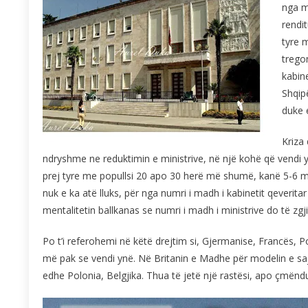
nga m
rendi
tyre 
tregon
kabin
Shqip
duke 
Kriza
ndryshme ne reduktimin e ministrive, në një kohë që vendi 
prej tyre me popullsi 20 apo 30 herë më shumë, kanë 5-6 min
nuk e ka atë lluks, për nga numri i madh i kabinetit qeverit
mentalitetin ballkanas se numri i madh i ministrive do të zg
Po t’i referohemi në këtë drejtim si, Gjermanise, Francës,
më pak se vendi ynë. Në Britanin e Madhe për modelin e saj 
edhe Polonia, Belgjika. Thua të jetë një rastësi, apo çmëndu