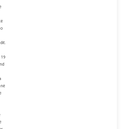
ë
të
do
dit.
 19
und
a
 në
ë
ë
ë
ar