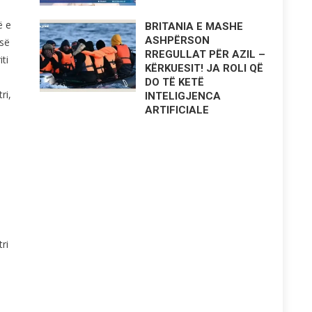
ë e
BRITANIA E MASHE
ASHPËRSON
isë
RREGULLAT PËR AZIL –
ti
KËRKUESIT! JA ROLI QË
DO TË KETË
ri,
INTELIGJENCA
ARTIFICIALE
ri