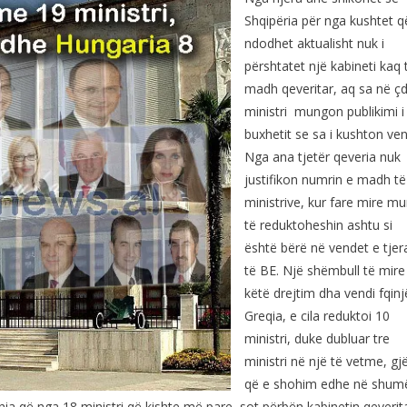
Shqipëria për nga kushtet q
ndodhet aktualisht nuk i
përshtatet një kabineti kaq 
madh qeveritar, aq sa në ç
ministri mungon publikimi i
buxhetit se sa i kushton ven
Nga ana tjetër qeveria nuk
justifikon numrin e madh të
ministrive, kur fare mire m
të reduktoheshin ashtu si
është bërë në vendet e tjer
të BE. Një shëmbull të mire
këtë drejtim dha vendi fqinj
Greqia, e cila reduktoi 10
ministri, duke dubluar tre
ministri në një të vetme, gj
që e shohim edhe në shum
nia që nga 18 ministri që kishte më pare, sot përbën kabinetin qeverit