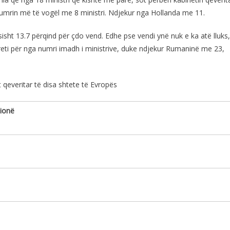
numrin më të vogël me 8 ministri. Ndjekur nga Hollanda me 11.
isht 13.7 përqind për çdo vend. Edhe pse vendi ynë nuk e ka atë lluks
reti për nga numri imadh i ministrive, duke ndjekur Rumaninë me 23,
qeveritar të disa shtete të Evropës
a në milionë
7 60