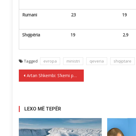
Rumani 23 19
Shqipëria 19 2.9
Tagged
evropa
ministri
qeveria
shqiptare
Lëvizje
Artan Shkembi: S’kemi për t’u plakur në karriget ku na kanë ulur të tjerët
te
postimet
LEXO MË TEPËR