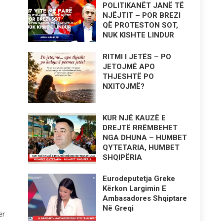
POLITIKANËT JANË TË
NJËJTIT – POR BREZI
QË PROTESTON SOT,
NUK KISHTE LINDUR
RITMI I JETËS – PO
JETOJMË APO
THJESHTË PO
NXITOJMË?
KUR NJË KAUZË E
DREJTË RRËMBEHET
NGA DHUNA – HUMBET
QYTETARIA, HUMBET
SHQIPËRIA
Eurodeputetja Greke
Kërkon Largimin E
Ambasadores Shqiptare
Në Greqi
ër