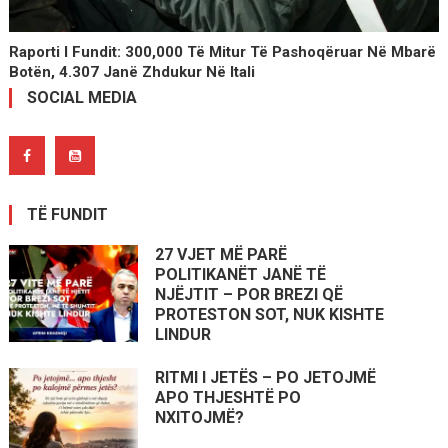
Raporti I Fundit: 300,000 Të Mitur Të Pashoqëruar Në Mbarë
Botën, 4.307 Janë Zhdukur Në Itali
SOCIAL MEDIA
TË FUNDIT
27 VJET MË PARË
POLITIKANËT JANË TË
NJËJTIT – POR BREZI QË
PROTESTON SOT, NUK KISHTE
LINDUR
RITMI I JETËS – PO JETOJMË
APO THJESHTË PO
NXITOJMË?