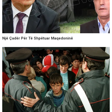
Një Çadër Për Të Shpëtuar Maqedoninë