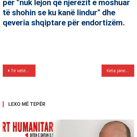
për “nuk lejon që njerëzit e moshuar
të shohin se ku kanë lindur” dhe
qeveria shqiptare për endortizëm.
Lëvizje
Të vetëpunësuarit në krizë, 16 mijë prej tyre dalin të papunë, rrezikohen edhe të tjerë…
Keta jane perdhunuesit shqiptar ne Greqi, flasin gratë viktima të këtij grupi kriminal.!
te
postimet
LEXO MË TEPËR