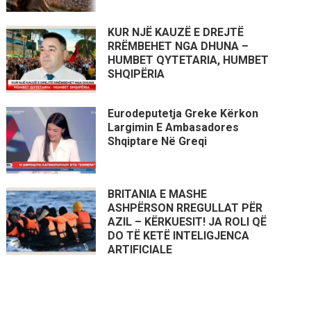
KUR NJË KAUZË E DREJTË
RRËMBEHET NGA DHUNA –
HUMBET QYTETARIA, HUMBET
SHQIPËRIA
Eurodeputetja Greke Kërkon
Largimin E Ambasadores
Shqiptare Në Greqi
BRITANIA E MASHE
ASHPËRSON RREGULLAT PËR
AZIL – KËRKUESIT! JA ROLI QË
DO TË KETË INTELIGJENCA
ARTIFICIALE