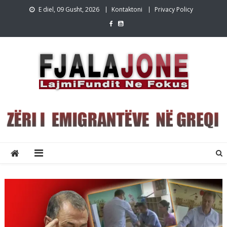
Skip
E diel, 09 Gusht, 2026
Kontaktoni
Privacy Policy
to
content
Lajmet e fundit Greqi
Lajme shqip,Lajmet e fundit, Greqi, emigracion,FjalaJone