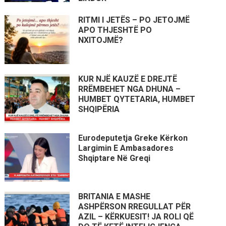
RITMI I JETËS – PO JETOJMË
APO THJESHTË PO
NXITOJMË?
KUR NJË KAUZË E DREJTË
RRËMBEHET NGA DHUNA –
HUMBET QYTETARIA, HUMBET
SHQIPËRIA
Eurodeputetja Greke Kërkon
Largimin E Ambasadores
Shqiptare Në Greqi
BRITANIA E MASHE
ASHPËRSON RREGULLAT PËR
AZIL – KËRKUESIT! JA ROLI QË