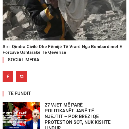
Siri: Qindra Civilë Dhe Fëmijë Të Vrarë Nga Bombardimet E
Forcave Ushtarake Të Qeverisë
SOCIAL MEDIA
TË FUNDIT
27 VJET MË PARË
POLITIKANËT JANË TË
NJËJTIT – POR BREZI QË
PROTESTON SOT, NUK KISHTE
LINDUR