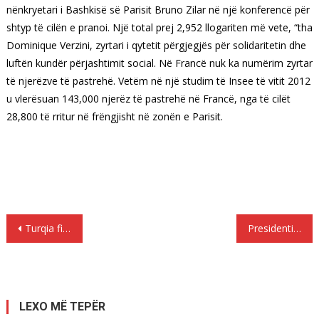
nënkryetari i Bashkisë së Parisit Bruno Zilar në një konferencë për
shtyp të cilën e pranoi. Një total prej 2,952 llogariten më vete, “tha
Dominique Verzini, zyrtari i qytetit përgjegjës për solidaritetin dhe
luftën kundër përjashtimit social.
Në Francë nuk ka numërim zyrtar
të njerëzve të pastrehë. Vetëm në një studim të Insee të vitit 2012
u vlerësuan 143,000 njerëz të pastrehë në Francë, nga të cilët
28,800 të rritur në frëngjisht në zonën e Parisit.
Lëvizje
Turqia fillon shpimet ne Mesdheun Lindor
Presidenti Pavlopoulos : Mesazhe të menjëhershme në Turqi dhe Shkup
te
postimet
LEXO MË TEPËR