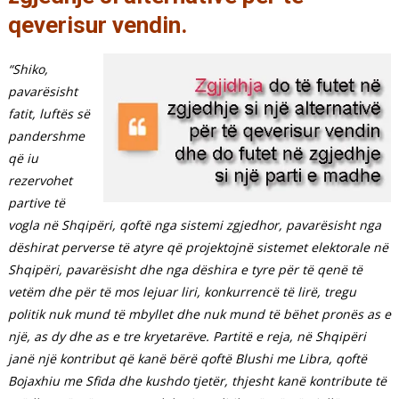
qeverisur vendin.
“Shiko,
pavarësisht
fatit, luftës së
pandershme
që iu
rezervohet
partive të
vogla në Shqipëri, qoftë nga sistemi zgjedhor, pavarësisht nga
dëshirat perverse të atyre që projektojnë sistemet elektorale në
Shqipëri, pavarësisht dhe nga dëshira e tyre për të qenë të
vetëm dhe për të mos lejuar liri, konkurrencë të lirë, tregu
politik nuk mund të mbyllet dhe nuk mund të bëhet pronës as e
një, as dy dhe as e tre kryetarëve. Partitë e reja, në Shqipëri
janë një kontribut që kanë bërë qoftë Blushi me Libra, qoftë
Bojaxhiu me Sfida dhe kushdo tjetër, thjesht kanë kontribute të