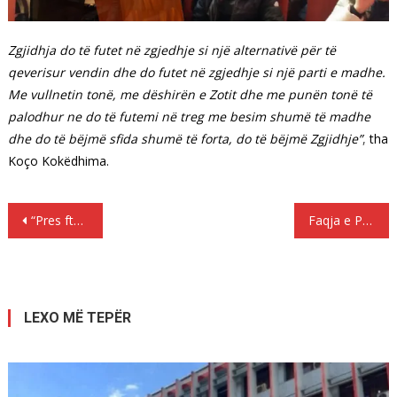
Zgjidhja do të futet në zgjedhje si një alternativë për të
qeverisur vendin dhe do futet në zgjedhje si një parti e madhe.
Me vullnetin tonë, me dëshirën e Zotit dhe me punën tonë të
palodhur ne do të futemi në treg me besim shumë të madhe
dhe do të bëjmë sfida shumë të forta, do të bëjmë Zgjidhje”
,
tha
Koço Kokëdhima.
Lëvizje
“Pres ftesë për të garuar për Shqipërinë”
Faqja e Policisë së Shtetit sulmohet nga “Anonymous Albania”: Duhet të arrestoni deputetët, por ju…
te
postimet
LEXO MË TEPËR