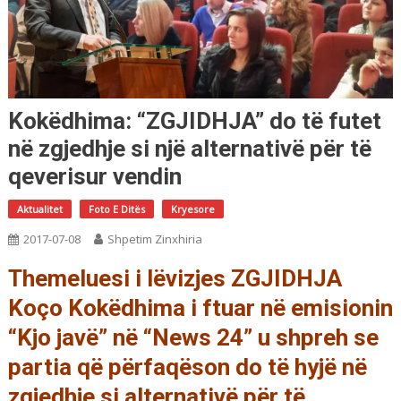
Kokëdhima: “ZGJIDHJA” do të futet
në zgjedhje si një alternativë për të
qeverisur vendin
Aktualitet
Foto E Ditës
Kryesore
2017-07-08
Shpetim Zinxhiria
Themeluesi i lëvizjes ZGJIDHJA
Koço Kokëdhima i ftuar në emisionin
“Kjo javë” në “News 24” u shpreh se
partia që përfaqëson do të hyjë në
zgjedhje si alternativë për të