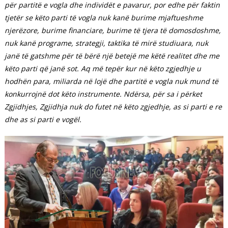
për partitë e vogla dhe individët e pavarur, por edhe për faktin
tjetër se këto parti të vogla nuk kanë burime mjaftueshme
njerëzore, burime financiare, burime të tjera të domosdoshme,
nuk kanë programe, strategji, taktika të mirë studiuara, nuk
janë të gatshme për të bërë një betejë me këtë realitet dhe me
këto parti që janë sot. Aq më tepër kur në këto zgjedhje u
hodhën para, miliarda në lojë dhe partitë e vogla nuk mund të
konkurrojnë dot këto instrumente. Ndërsa, për sa i përket
Zgjidhjes, Zgjidhja nuk do futet në këto zgjedhje, as si parti e re
dhe as si parti e vogël.