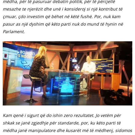
mëdha, për të pasuruar debatin politik, për të përcjellë
mesazhe te njerëzit dhe unë i konsideroj si një kontribut të
çmuar, çdo investim që bëhet në këtë fushë. Por, nuk kam
pasur as një dyshim që këto parti nuk do mund të hynin në
Parlament.
Kam qenë i sigurt që do ishin zero rezultatet. Jo vetëm për
shkak se janë zgjedhje për standarde, por, ku këto parti të
mëdha janë manipulatore dhe kusarët më të mëdhenj, sidomos