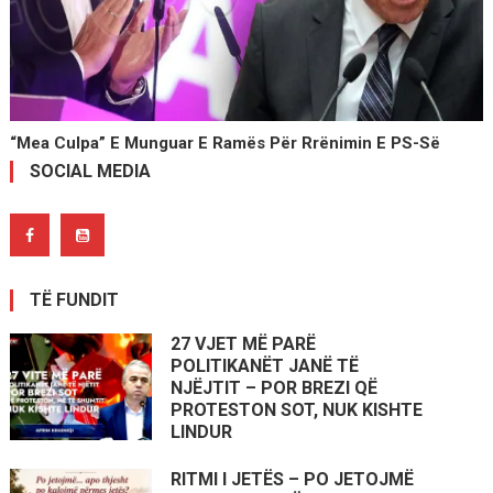
“Mea Culpa” E Munguar E Ramës Për Rrënimin E PS-Së
SOCIAL MEDIA
TË FUNDIT
27 VJET MË PARË
POLITIKANËT JANË TË
NJËJTIT – POR BREZI QË
PROTESTON SOT, NUK KISHTE
LINDUR
RITMI I JETËS – PO JETOJMË