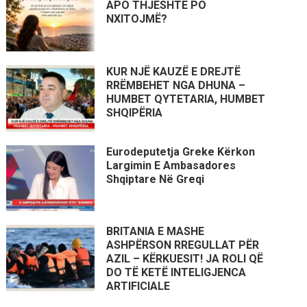
APO THJESHTË PO
NXITOJMË?
KUR NJË KAUZË E DREJTË
RRËMBEHET NGA DHUNA –
HUMBET QYTETARIA, HUMBET
SHQIPËRIA
Eurodeputetja Greke Kërkon
Largimin E Ambasadores
Shqiptare Në Greqi
BRITANIA E MASHE
ASHPËRSON RREGULLAT PËR
AZIL – KËRKUESIT! JA ROLI QË
DO TË KETË INTELIGJENCA
ARTIFICIALE