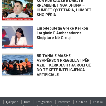
KUR NJË KAUZË E DREJTË
RRËMBEHET NGA DHUNA –
HUMBET QYTETARIA, HUMBET
SHQIPËRIA
Eurodeputetja Greke Kërkon
Largimin E Ambasadores
Shqiptare Në Greqi
BRITANIA E MASHE
ASHPËRSON RREGULLAT PËR
AZIL – KËRKUESIT! JA ROLI QË
DO TË KETË INTELIGJENCA
ARTIFICIALE
FjalaJone
Bota
Emigracioni
Intervistë
Opinion
Politika