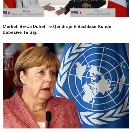
Merkel: BE-Ja Duhet Të Qëndrojë E Bashkuar Kundër
Dobësive Të Saj.