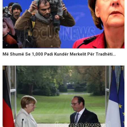
Më Shumë Se 1,000 Padi Kundër Merkelit Për Tradhëti…