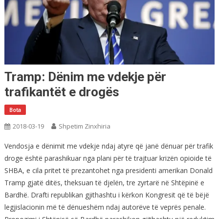
Tramp: Dënim me vdekje për
trafikantët e drogës
Bota
2018-03-19
Shpetim Zinxhiria
Vendosja e dënimit me vdekje ndaj atyre që janë dënuar për trafik
droge është parashikuar nga plani për të trajtuar krizën opioide të
SHBA, e cila pritet të prezantohet nga presidenti amerikan Donald
Tramp gjatë ditës, theksuan të djelën, tre zyrtarë në Shtëpinë e
Bardhë. Drafti republikan gjithashtu i kërkon Kongresit që të bëjë
legjislacionin më të dënueshëm ndaj autorëve të veprës penale.