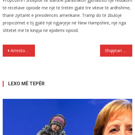
Propozimi i Shtëpisë së Bardhë parashikon gjithashtu një reduktim
të recetave opioide me një të tretën gjatë tre viteve të ardhshme,
thanë zyrtarët e presidencës amerikane. Tramp do të zbulojë
propozimet e tij gjatë një ngjarjeje në New Hampshire, një nga
shtetet më të këqija në epidemi opioid.
Lëvizje
Arrestohet grupi kriminal shqiptar
Shqiptari denohet me 108,5 vjet burg, por ben vetëm 8,5 vjet
te
postimet
LEXO MË TEPËR