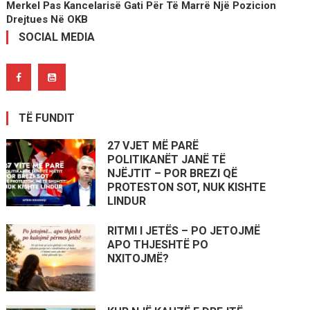
Merkel Pas Kancelarisë Gati Për Të Marrë Një Pozicion
Drejtues Në OKB
SOCIAL MEDIA
TË FUNDIT
27 VJET MË PARË
POLITIKANËT JANË TË
NJËJTIT – POR BREZI QË
PROTESTON SOT, NUK KISHTE
LINDUR
RITMI I JETËS – PO JETOJMË
APO THJESHTË PO
NXITOJMË?