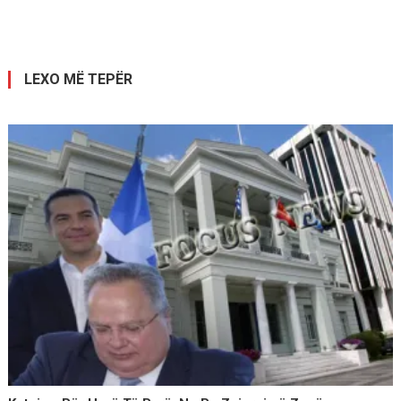
te
postimet
LEXO MË TEPËR