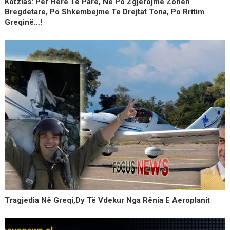
Kotzias: Për Herë Të Parë, Ne Po Zgjerojmë Zonën
Bregdetare, Po Shkembejme Te Drejtat Tona, Po Rritim
Greqinë…!
Tragjedia Në Greqi,dy Të Vdekur Nga Rënia E Aeroplanit