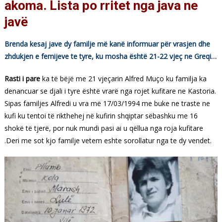
akoma. Lista po rritet nga java ne
javë
Brenda kesaj jave dy familje më kanë informuar për vrasjen dhe
zhdukjen e femijeve te tyre, ku mosha është 21-22 vjeç ne Greqi…
Rasti i pare
ka të bëjë me 21 vjeçarin Alfred Muço ku familja ka
denancuar se djali i tyre është vrarë nga rojet kufitare ne Kastoria.
Sipas familjes Alfredi u vra më 17/03/1994 me buke ne traste ne
kufi ku tentoi të rikthehej në kufirin shqiptar sëbashku me 16
shokë të tjerë, por nuk mundi pasi ai u qëllua nga roja kufitare
.Deri me sot kjo familje vetem eshte sorollatur nga te dy vendet.