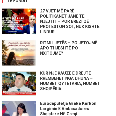
TË FUNDIT
27 VJET MË PARË
POLITIKANËT JANË TË
NJËJTIT – POR BREZI QË
PROTESTON SOT, NUK KISHTE
LINDUR
RITMI I JETËS – PO JETOJMË
APO THJESHTË PO
NXITOJMË?
KUR NJË KAUZË E DREJTË
RRËMBEHET NGA DHUNA –
HUMBET QYTETARIA, HUMBET
SHQIPËRIA
Eurodeputetja Greke Kërkon
Largimin E Ambasadores
Shqiptare Në Greqi