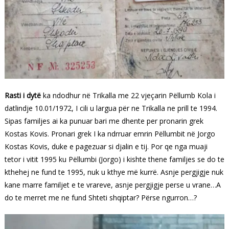
Rasti i dytë
ka ndodhur në Trikalla me 22 vjeçarin Pëllumb Kola i
datlindje 10.01/1972, I cili u largua për ne Trikalla ne prill te 1994.
Sipas familjes ai ka punuar bari me dhente per pronarin grek
Kostas Kovis. Pronari grek I ka ndrruar emrin Pëllumbit në Jorgo
Kostas Kovis, duke e pagezuar si djalin e tij. Por qe nga muaji
tetor i vitit 1995 ku Pëllumbi (Jorgo) i kishte thene familjes se do te
kthehej ne fund te 1995, nuk u kthye më kurrë.
Asnje pergjigje nuk
kane marre familjet e te vrareve, asnje pergjigje perse u vrane…A
do te merret me ne fund Shteti shqiptar? Përse ngurron…?