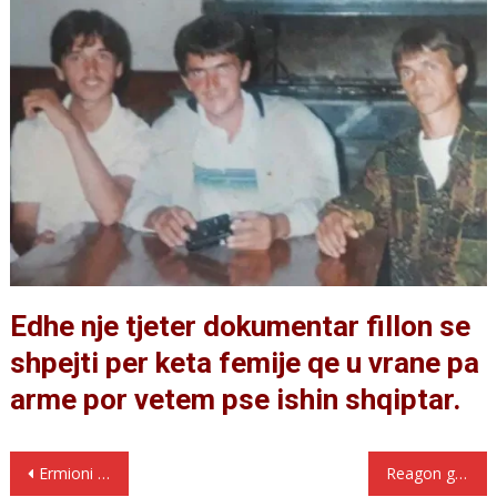
Edhe nje tjeter dokumentar fillon se
shpejti per keta femije qe u vrane pa
arme por vetem pse ishin shqiptar.
Lëvizje
Ermioni Kacifa: Shteti grek te mbroje prindrit tane, policia shqiptare po kontrollon shtepite
Reagon gazetari Agim Pipa: Nuk kam përse i dal zot shkelësve të të drejtave themelore të njeriut.