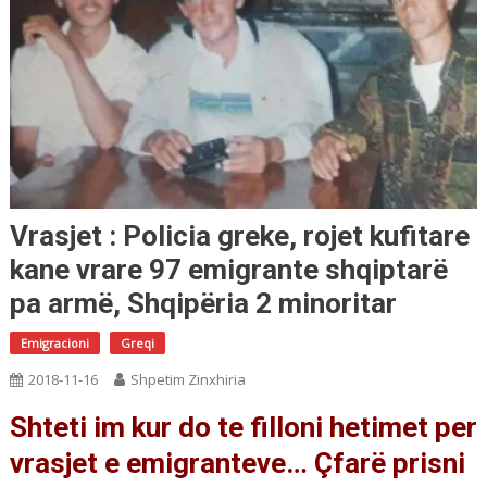
Vrasjet : Policia greke, rojet kufitare
kane vrare 97 emigrante shqiptarë
pa armë, Shqipëria 2 minoritar
Emigracioni
Greqi
2018-11-16
Shpetim Zinxhiria
Shteti im kur do te filloni hetimet per
vrasjet e emigranteve… Çfarë prisni