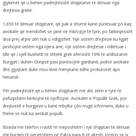
gjykimet që u behen padrejtësisht shqiptarve të dënuar nga
drejtësia greke.
1,650 të dënuar shqiptarë, që pak a shumë kanë punësuar po kaq
avokatë që mendohet se janë në mbrojtje të tyre, po fatkeqësisht
disa prej atyre zëri nuk u ndigjohet. Një sistem drejtësie ku ligjet
peshojnë vetëm nga njera anë, një sistem drejtësie i ndërtuar i
tillë që i sjell buxhetit të shtetit grek afersisht 10% të ardhurarve.
Burgjet i duhen Greqisë pasi punësojnë gardianë, policë avokate
dhe gjyqtarë duke mos lënë mënjëanë edhe prokurorët apo
hetuesit.
Për padrejtësitë që u bëhen shqiptarët me atë zërin e tyre të
pafuqishëm kërkojnë të njoftojnë Avokatin e Popullit Grek, por
drejtuesit e burgjeve u kanë mbyllur çdo rrugë informimi, duke u
thene se nuk ka avokat populli.
Biseda me telefon i rastit të mëposhtëm i një shqiptari të dënuar
me burgim të përjetshëm në Patra para 8-të vitesh, tregon se si