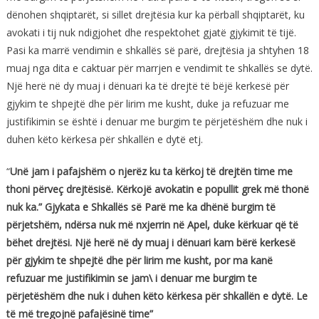
dënohen shqiptarët, si sillet drejtësia kur ka përball shqiptarët, ku
avokati i tij nuk ndigjohet dhe respektohet gjatë gjykimit të tijë.
Pasi ka marrë vendimin e shkallës së parë, drejtësia ja shtyhen 18
muaj nga dita e caktuar për marrjen e vendimit te shkallës se dytë.
Një herë në dy muaj i dënuari ka të drejtë të bëjë kerkesë për
gjykim te shpejtë dhe për lirim me kusht, duke ja refuzuar me
justifikimin se është i denuar me burgim te përjetëshëm dhe nuk i
duhen këto kërkesa për shkallën e dytë etj.
“
Unë jam i pafajshëm o njerëz ku ta kërkoj të drejtën time me
thoni përveç drejtësisë. Kërkojë avokatin e popullit grek më thonë
nuk ka.” Gjykata e Shkallës së Parë me ka dhënë burgim të
përjetshëm, ndërsa nuk më nxjerrin në Apel, duke kërkuar që të
bëhet drejtësi. Një herë në dy muaj i dënuari kam bërë kerkesë
për gjykim te shpejtë dhe për lirim me kusht, por ma kanë
refuzuar me justifikimin se jam\ i denuar me burgim te
përjetëshëm dhe nuk i duhen këto kërkesa për shkallën e dytë. Le
të më tregojnë pafajësinë time”