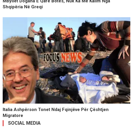
Mbyllet Dogana E Qafë Botës, Nuk Ka Më Kalim Nga
Shqipëria Në Greqi
Italia Ashpërson Tonet Ndaj Fqinjëve Për Çështjen
Migratore
SOCIAL MEDIA