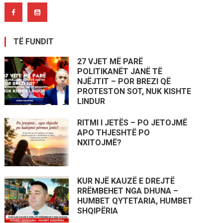
TË FUNDIT
27 VJET MË PARË
POLITIKANËT JANË TË
NJËJTIT – POR BREZI QË
PROTESTON SOT, NUK KISHTE
LINDUR
RITMI I JETËS – PO JETOJMË
APO THJESHTË PO
NXITOJMË?
KUR NJË KAUZË E DREJTË
RRËMBEHET NGA DHUNA –
HUMBET QYTETARIA, HUMBET
SHQIPËRIA