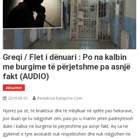
Greqi / Flet i dënuari : Po na kalbin
me burgime të përjetshme pa asnjë
fakt (AUDIO)
Aktualitet
2019-05-01
Redaksia Fjalajone.com
Njerëz pa zë, të braktisur dhe të mbylluar në qelitë pas hekurave,
por duan qe tu ndigjohet zëri, pasi po u marrin jetën padrejtësish
duke i kalbur në burgime të përjetshme pa asnjë fakt. Aq sa në
gjykimet e tyre avokatët nuk respektohen dhe nuk ndigjohen në