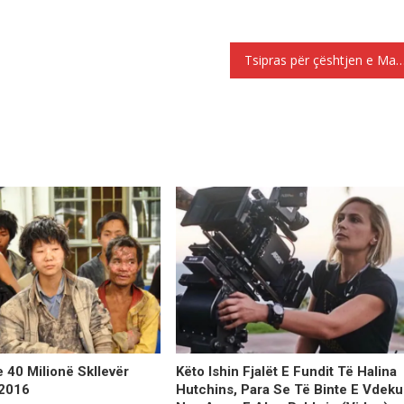
Tsipras për çështjen e Maqedonise: Unë kam një përgjegjësi n
40 Milionë Skllevër
Këto Ishin Fjalët E Fundit Të Halina
2016
Hutchins, Para Se Të Binte E Vdeku