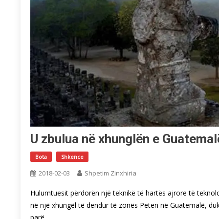
U zbulua në xhunglën e Guatemal
Bota
Shkence
2018-02-03
Shpetim Zinxhiria
Hulumtuesit përdorën një teknikë të hartës ajrore të teknol
në një xhungël të dendur të zonës Peten në Guatemalë, du
parë.