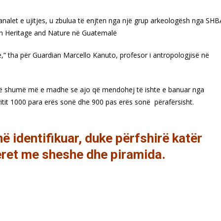
analet e ujitjes, u zbulua të enjten nga një grup arkeologësh nga SHB
n Heritage and Nature në Guatemalë
” tha për Guardian Marcello Kanuto, profesor i antropologjisë në
shtë shumë më e madhe se ajo që mendohej të ishte e banuar nga
 vitit 1000 para erës sonë dhe 900 pas erës sonë përafërsisht.
ë identifikuar, duke përfshirë katër
eret me sheshe dhe piramida.