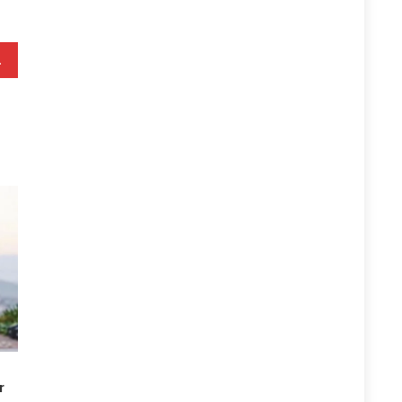
daj vendit
r