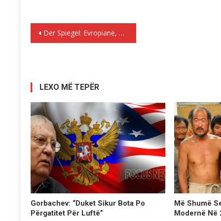
Lëvizje
Der Spiegel: Evropianë, pini ujë më shumë nga çezma
te
postimet
LEXO MË TEPËR
Gorbachev: “Duket Sikur Bota Po
Më Shumë Se 
Përgatitet Për Luftë”
Modernë Në 