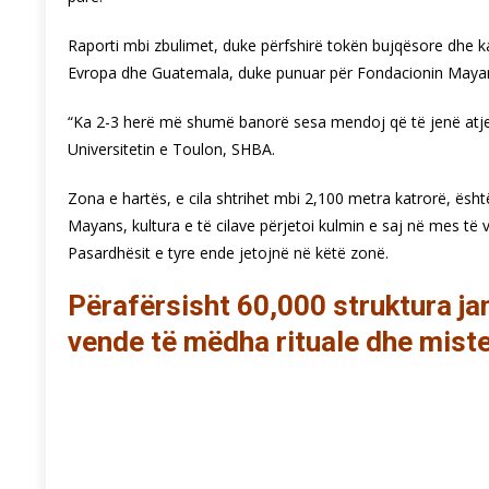
Raporti mbi zbulimet, duke përfshirë tokën bujqësore dhe k
Evropa dhe Guatemala, duke punuar për Fondacionin Maya
“Ka 2-3 herë më shumë banorë sesa mendoj që të jenë atje,
Universitetin e Toulon, SHBA.
Zona e hartës, e cila shtrihet mbi 2,100 metra katrorë, ë
Mayans, kultura e të cilave përjetoi kulmin e saj në mes të
Pasardhësit e tyre ende jetojnë në këtë zonë.
Përafërsisht 60,000 struktura jan
vende të mëdha rituale dhe mist